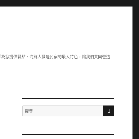
廚師為您提供餐點，海鮮大餐是民宿的最大特色，讓我們共同營造
搜
搜
尋
尋
關
鍵
字: