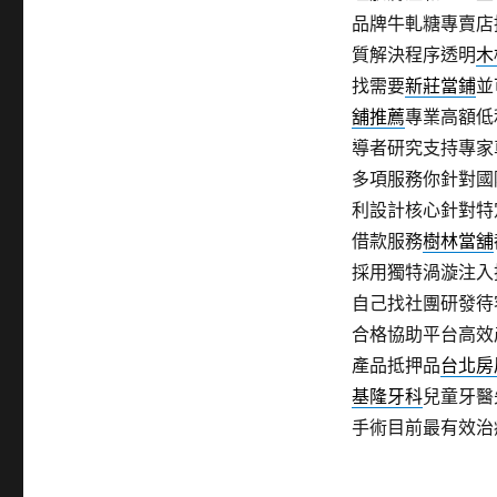
品牌牛軋糖專賣店
質解決程序透明
木
找需要
新莊當鋪
並
舖推薦
專業高額低
導者研究支持專家
多項服務你針對國
利設計核心針對特
借款服務
樹林當舖
採用獨特渦漩注入
自己找社團研發待
合格協助平台高效
產品抵押品
台北房
基隆牙科
兒童牙醫
手術目前最有效治