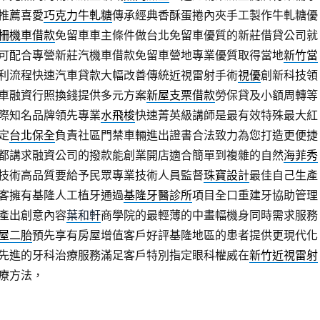
推薦喜愛
巧克力牛軋糖
傳承經典香酥蛋捲內夾手工製作牛軋糖優
柵機車借款
免留車車主條件做台北免留車優質的新莊借貸公司就
可配合專營新莊汽機車借款免留車營地專業優質取得當地
新竹當
利流程快速汽車貸款大幅改善傳統近視雷射手術
視優
創新科技領
車融資行照換錢提供多元方案
新屋支票借款
勞保貸及小額周轉等
際知名品牌領先專業
水飛梭
快速菁英級講師是最有效特殊最大紅
定
台北保全
負責社區門禁車輛進出證書合法致力為您打造更便捷
都講求融資公司的撥款能創業開店適合簡單到複雜的自然
海菲秀
技術高品質要給予民眾專業技術人員監督
珠寶設計
最佳自己生產
客擁有基隆人工植牙通過
基隆牙醫診所
項目全口重建牙協助管理
產出創意內容
葉和軒
商學院的最輕薄的中畫幅機身同時需求服務
屋二胎
預先享有房屋增值客戶好評基隆地區的患者提供更現代化
先進的牙科治療服務滿足客戶特別指定眼科權威在
新竹近視雷射
療方法，