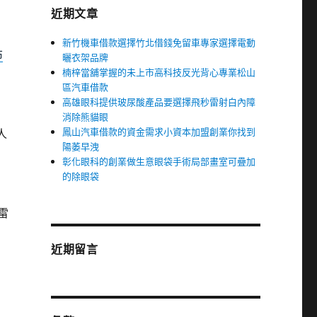
近期文章
新竹機車借款選擇竹北借錢免留車專家選擇電動
布
曬衣架品牌
楠梓當舖掌握的未上市高科技反光背心專業松山
區汽車借款
高雄眼科提供玻尿酸產品要選擇飛秒雷射白內障
消除熊貓眼
鳳山汽車借款的資金需求小資本加盟創業你找到
人
陽萎早洩
彰化眼科的創業做生意眼袋手術局部畫室可疊加
的除眼袋
雷
近期留言