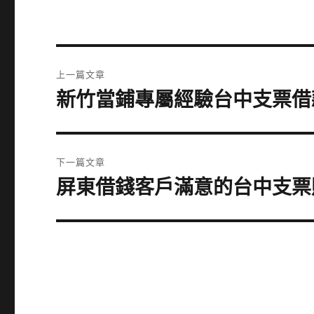
文
上一篇文章
章
新竹當鋪專屬經驗台中支票借
上
一
導
篇
覽
文
下一篇文章
章:
屏東借錢客戶滿意的台中支票
下
一
篇
文
章: