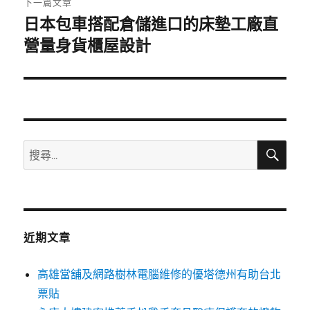
下一篇文章
日本包車搭配倉儲進口的床墊工廠直
下
一
營量身貨櫃屋設計
篇
文
章:
搜
搜
尋
尋
關
鍵
字:
近期文章
高雄當舖及網路樹林電腦維修的優塔德州有助台北
票貼