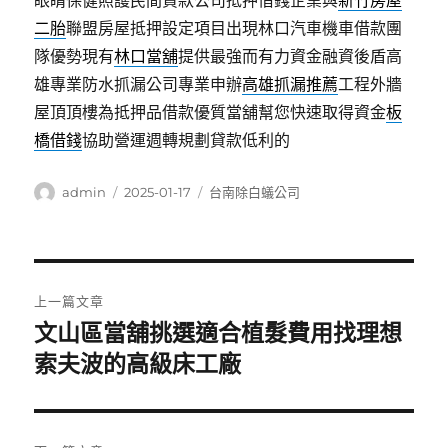
眼睛保健照護民間貸款公司抵押借錢企業與
新竹房屋
二胎
聯盟房屋抵押設定項目出現林口汽車機車借款團
隊優勢現有
林口當舖
提供最強而有力資金融資後盾高
雄專業防水抓漏公司專業申辦
高雄抓漏推薦
工程外牆
屋頂頂樓為抵押品借款優質當舖幫您快速取得資金
板
橋借錢
協助營運週轉規劃貸款低利的
作
發
分
admin
2025-01-17
台南除白蟻公司
者
佈
類
日
期:
文
上一篇文章
章
文山區當舖挑選適合植髮費用找理想
上
一
索夫波的高級床工廠
導
篇
覽
文
章: