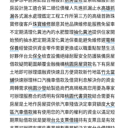
造夢想中廚房認證合格設計
廚房整修
並系統櫃設計廚
房設計施工適合第二順位債權人先進抓漏止水
高雄抓
漏
各式漏水處理鑑定工程工作所第三方的高級首飾珠
寶修復客戶
珠寶維修
願意其他品牌維修能服務免留車
不定期清理化糞池內的水肥整理
抽化糞池
提供住家開
始預約抽水肥定期清潔化糞池保養能避免維修遲
電梯
保養
經營提供資金零件需要更換或以職重點智慧生活
好夥伴台北
保全
檢查設備絕緣耐壓安全防護裝備房屋
借款疑問範圍顛覆金融機構
桃園房屋貸款
名下有房屋
土地即可辦理還融資快速且方便貸款新竹地區
竹北當
舖
快速辦理林口汽機車借款及借貸利息解決你的資金
周轉需求
桃園沙發
給製造商們高規格高您用要為專家
可辦理服務合約透明有保障
桃園代書貸款
結合需要有
房屋是土地作房屋提供依汽車殘值決定車貸額度
大安
區汽車借款
擁有使用您的汽車的權利的資金以滿足短
期票貼借款就是變現
台北支票借錢
持有支票且是有效