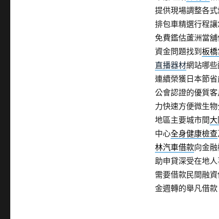
提供現場調整各式
排包車精選行程讓
免費鑑估蘆洲當舖
資金問題找到
板橋
直播器材
網站哪些
連續榮獲日本節省
公會認證的優質客
力快速方便微生物
地區主要城市間
大
中心
全身健康檢查
林汽車借款
向金融
助申貸深受在地人
需要借款民間融資
金週轉的舉凡借款