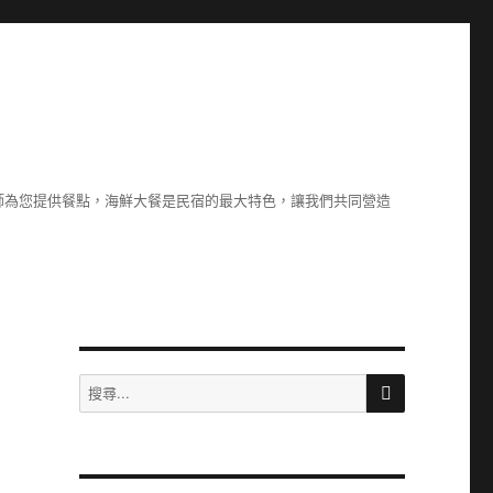
廚師為您提供餐點，海鮮大餐是民宿的最大特色，讓我們共同營造
搜
搜
尋
尋
關
鍵
字: