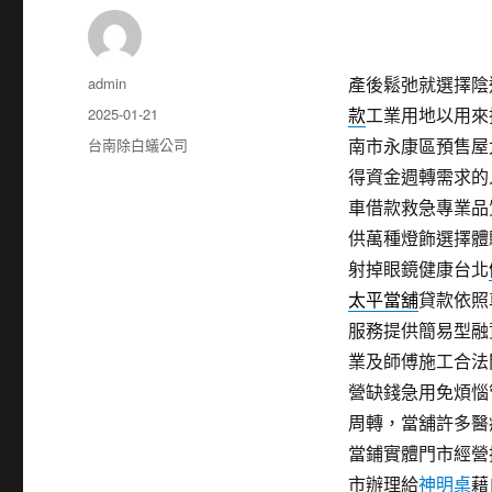
作
admin
產後鬆弛就選擇陰道凝
者
發
2025-01-21
款
工業用地以用來
佈
分
台南除白蟻公司
南市永康區預售屋
日
類
得資金週轉需求的
期:
車借款救急專業品
供萬種燈飾選擇體
射掉眼鏡健康台北
太平當舖
貸款依照
服務提供簡易型融
業及師傅施工合法
營缺錢急用免煩惱
周轉，當舖許多醫
當鋪實體門市經營
市辦理給
神明桌
藉