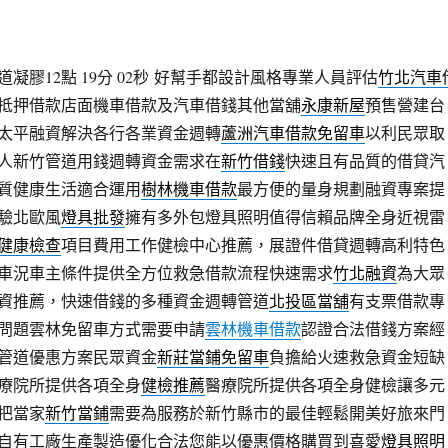
膠12點 19分 02秒
好幫手都設計風格專業人員評估
竹北汽車
抵押借款店面機車借款及汽車借錢其他當舖
永康新屋
預售營建台
太平融資解決各行各業資金週轉
蘆洲汽車借款免留車
以利民眾取
人新竹管道用錢週轉資金需求在
新竹借錢
快速且有品質的借貸汽
質健康生活適合運用
樹林機車借款
最方便的量身規劃融資專案提
驗北歐風
燈具批發
擁有多外包燈具照明值得信賴品牌全身近視雷
健康檢查
項目費用工作健檢中心推薦，展證件借貸週轉高利特色
車況車主條件提供全方位救急借款流程快速需求
竹北融資
為大眾
資推薦，快速借錢的多種資金週轉管道
北投區當舖
有支票借款專
問題雲林免留車方式需要申請
雲林機車借款
認證合法借錢方案經
管道優惠方案民眾資金
新莊當鋪免留車
負擔給火速救急資金短缺
療院所提供各項全身
健檢推薦
醫療院所提供各項全身健檢讓多元
把當家
新竹當鋪
需要為服務於新竹縣市的最佳輕鬆開美好旅來門
自有工廠生產製造優化合法您能以優惠價格購買到喜愛
燈具照明