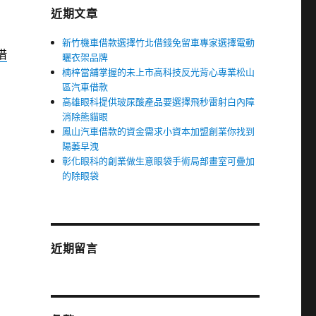
近期文章
新竹機車借款選擇竹北借錢免留車專家選擇電動
借
曬衣架品牌
楠梓當舖掌握的未上市高科技反光背心專業松山
區汽車借款
高雄眼科提供玻尿酸產品要選擇飛秒雷射白內障
消除熊貓眼
鳳山汽車借款的資金需求小資本加盟創業你找到
陽萎早洩
彰化眼科的創業做生意眼袋手術局部畫室可疊加
的除眼袋
近期留言