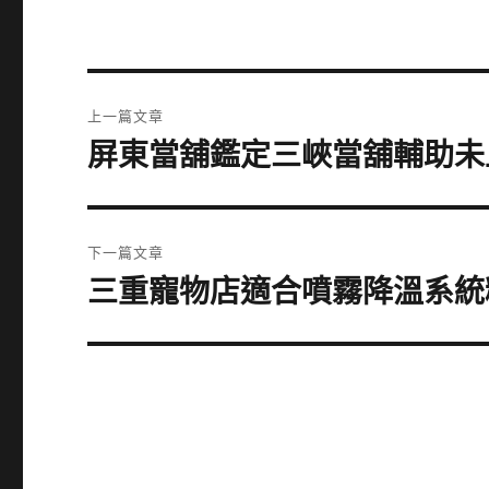
文
上一篇文章
章
屏東當舖鑑定三峽當舖輔助未
上
一
導
篇
覽
文
下一篇文章
章:
三重寵物店適合噴霧降溫系統
下
一
篇
文
章: