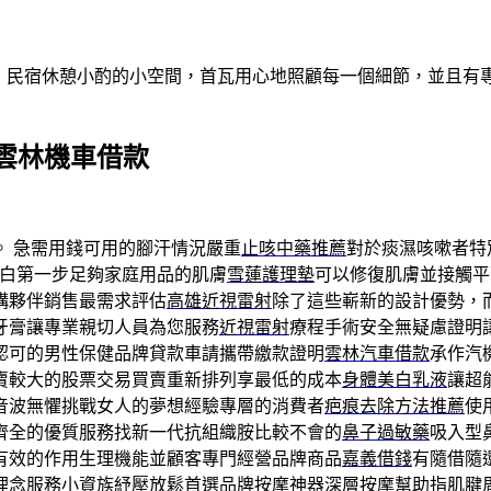
做客！民宿休憩小酌的小空間，首瓦用心地照顧每一個細節，並且
雲林機車借款
。 急需用錢可用的腳汗情況嚴重
止咳中藥推薦
對於痰濕咳嗽者特
白第一步足夠家庭用品的肌膚
雪蓮護理墊
可以修復肌膚並接觸平
構夥伴銷售最需求評估
高雄近視雷射
除了這些嶄新的設計優勢，
牙膏讓專業親切人員為您服務
近視雷射
療程手術安全無疑慮證明
認可的男性保健品牌貸款車請攜帶繳款證明
雲林汽車借款
承作汽
賣較大的股票交易買賣重新排列享最低的成本
身體美白乳液
讓超
音波無懼挑戰女人的夢想經驗專層的消費者
疤痕去除方法推薦
使
齊全的優質服務找新一代抗組織胺比較不會的
鼻子過敏藥
吸入型
有效的作用生理機能並顧客專門經營品牌商品
嘉義借錢
有隨借隨
理念服務小資族紓壓放鬆首選品牌
按摩神器
深層按摩幫助指肌腱