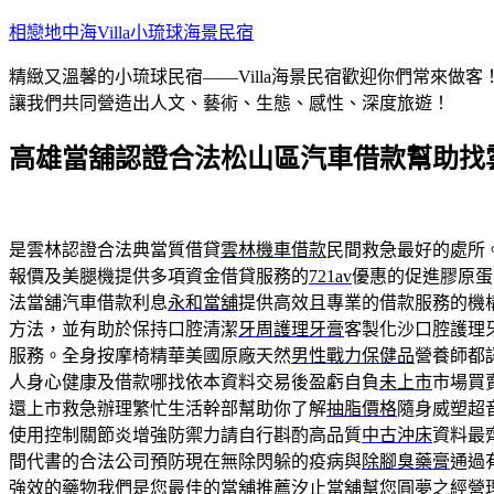
跳
相戀地中海Villa小琉球海景民宿
至
精緻又溫馨的小琉球民宿——Villa海景民宿歡迎你們常來
主
讓我們共同營造出人文、藝術、生態、感性、深度旅遊！
要
內
高雄當舖認證合法松山區汽車借款幫助找
容
是雲林認證合法典當質借貸
雲林機車借款
民間救急最好的處所
報價及美腿機提供多項資金借貸服務的
721av
優惠的促進膠原蛋
法當舖汽車借款利息
永和當舖
提供高效且專業的借款服務的機
方法，並有助於保持口腔清潔
牙周護理牙膏
客製化沙口腔護理
服務。全身按摩椅精華美國原廠天然
男性戰力保健品
營養師都
人身心健康及借款哪找依本資料交易後盈虧自負
未上市
市場買
還上市救急辦理繁忙生活幹部幫助你了解
抽脂價格
隨身威塑超
使用控制關節炎增強防禦力請自行斟酌高品質
中古沖床
資料最
間代書的合法公司預防現在無除閃躲的疫病與
除腳臭藥膏
通過
強效的藥物我們是您最佳的當舖推薦
汐止當舖
幫您圓夢之經營