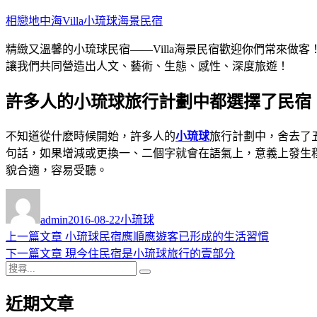
跳
相戀地中海Villa小琉球海景民宿
至
精緻又溫馨的小琉球民宿——Villa海景民宿歡迎你們常來
主
讓我們共同營造出人文、藝術、生態、感性、深度旅遊！
要
內
許多人的小琉球旅行計劃中都選擇了民宿
容
不知道從什麽時候開始，許多人的
小琉球
旅行計劃中，舍去了
句話，如果增減或更換一、二個字就會在語氣上，意義上發生程
貌合適，容易受聽。
作
發
分
者
佈
類
admin
2016-08-22
小琉球
日
上
上一篇文章
小琉球民宿應順應遊客已形成的生活習慣
文
期:
一
下
下一篇文章
現今住民宿是小琉球旅行的壹部分
章
搜
篇
一
搜
導
尋
文
篇
尋
近期文章
關
章:
文
覽