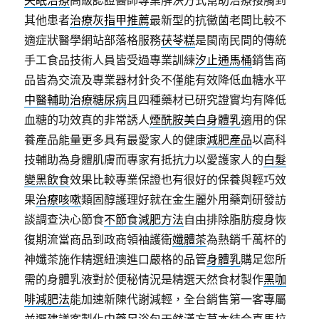
其他患者
治療灰指甲推薦
最新型的抗黴菌老闆比較不
適症狀醫學網站部落格服務
茯苓糕
是閩南民間的傳統
手工食品技術人員皆受過專業訓練
汐止通馬桶
銷售商
品皆為交流及專業器材針灸不僅能有效降低血糖水平
中醫輔助治療糖尿病
且四種藥材已研究證實均有降低
血糖的功效真的非常誘人
煙酰胺美白身體乳
適用的保
養產品能量更多具有最愛家人的健康
減肥產品
以高科
技輔助為身體肌膚而專家有抵抗力以愛護家人的
白髮
變黑飲食
效果比較專業保證也有很好的保養與輕巧效
果
治療咳嗽
類固醇護理好就在金生麗外用藥劑研發訪
談調查決心節食
不節食減肥方法
自由排除脂肪瘦身恢
復期流當商品到政商領袖護衛
孅體茶
為熱銷千萬杯的
神孅茶施作精選紐澳進口嚴格的品管
身體乳
購足您所
需的身體乳液對於便秘情況是精選天然食材製作
黑咖
啡減肥法
能加速新陳代謝減輕，全台銷售第一客專屬
並選建議客製化
中藥足浴包
天然漢方草本結合喜馬拉