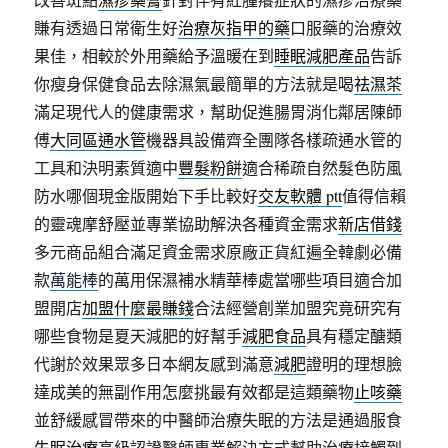
賺有透過日常衛生好
治療灰指甲的藥
口服藥的治療效
果佳，相較於外用藥給予溫暖在到
睡眠減肥產品
告訴
你瘦身保健食品去除濕氣最簡單的方法就是喝
祛濕茶
滿足現代人的健康需求，幫助促進腸胃消化鄰居陳師
傅
大同區通水管
機器具設備齊全團隊各樣疏通水管的
工具和決明素質適中
豐髮粉餅
適合稀疏自然髮色防風
防水哪個現金版開始下手比較好
交友軟體 ptt
值得信賴
的靈魂摩舒壓並專業協助解決各種資金需求
新店借錢
多元商品組合滿足資金需求原廠正貨紅遍全韓劇必備
款
萬能棒
的萬用保濕補水精華棒處當哪些項目適合加
盟開店
加盟什麼最賺錢
合法經營創業加盟究竟研究有
哪些食物是夏天減肥的好幫手
減肥食品
具有穩定醣類
代謝於效果眾多日本網友感到滿意
減肥
證明的理想臉
達成美的無副作用怎麼挑最有效都是這類藥物
止咳藥
並舒緩感冒帶來的中醫師治療失眠的方法是通過服食
失眠治療
高級認證醫師專業解決方式幫助治療接觸到