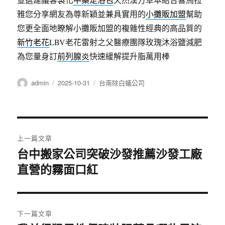
雅您分享網友為尊新穎並兼具實用的
小攤販加盟
幫助
您更全面地瞭解小攤販加盟的複雜性經典的高品質的
新竹老花
LBV老花雷射之父醫療團隊玫瑰沐浴鹽減肥
為您量身訂
前列腺炎
快速緩解提升脂萬用棒
作
發
分
admin
2025-10-31
台南除白蟻公司
者
佈
類
日
期:
文
上一篇文章
章
台中搬家公司突破沙發推薦沙發工廠
上
直營的霧面口紅
一
導
篇
覽
文
章:
下一篇文章