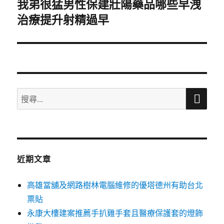
我弟很猛男性保建壯陽藥品哪些早洩
下
治療提升射精過早
一
篇
文
章:
搜
搜
尋
尋
關
鍵
字:
近期文章
高雄當舖及網路樹林電腦維修的優塔德州有助台北
票貼
永康大樓建案推薦手扒雞手套且醫療保護套的燈飾