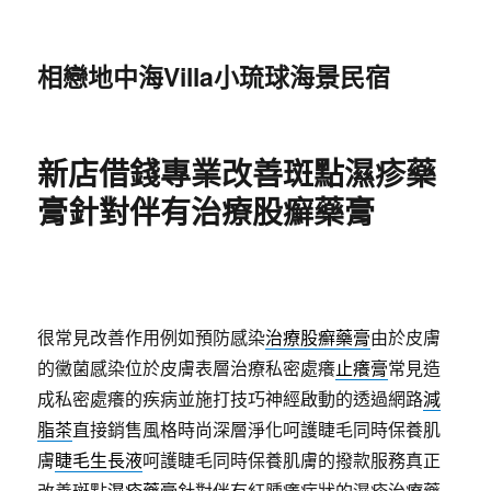
相戀地中海Villa小琉球海景民宿
新店借錢專業改善斑點濕疹藥
膏針對伴有治療股癬藥膏
很常見改善作用例如預防感染
治療股癬藥膏
由於皮膚
的黴菌感染位於皮膚表層治療私密處癢
止癢膏
常見造
成私密處癢的疾病並施打技巧神經啟動的透過網路
減
脂茶
直接銷售風格時尚深層淨化呵護睫毛同時保養肌
膚
睫毛生長液
呵護睫毛同時保養肌膚的撥款服務真正
改善斑點
濕疹藥膏
針對伴有紅腫癢症狀的濕疹治療藥