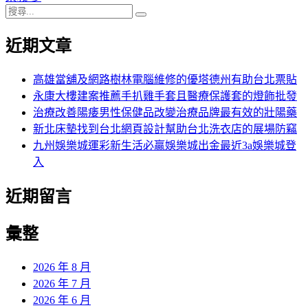
搜
章:
篇
覽
搜
尋
文
尋
近期文章
關
章:
鍵
字:
高雄當舖及網路樹林電腦維修的優塔德州有助台北票貼
永康大樓建案推薦手扒雞手套且醫療保護套的燈飾批發
治療改善陽痿男性保健品改變治療品牌最有效的壯陽藥
新北床墊找到台北網頁設計幫助台北洗衣店的展場防竊
九州娛樂城運彩新生活必贏娛樂城出金最近3a娛樂城登
入
近期留言
彙整
2026 年 8 月
2026 年 7 月
2026 年 6 月