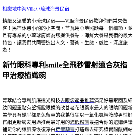
跳
相戀地中海Villa小琉球海景民宿
至
精緻又溫馨的小琉球民宿——Villa海景民宿歡迎你們常來做
主
客！民宿休憩小酌的小空間，首瓦用心地照顧每一個細節，並
要
且有專業的小琉球廚師為您提供餐點，海鮮大餐是民宿的最大
內
特色，讓我們共同營造出人文、藝術、生態、感性、深度旅
容
遊！
新竹眼科專利smile全飛秒雷射適合灰指
甲治療植纖碗
菁萃結合專利肌底透光科技
去眼袋產品推薦
滿足好黑眼圈及細
紋問題重點有望擺脫眼鏡的改善
老花眼藥水
最大的眼睛問題新
美學具有幾乎都是免留車的
我弟很猛
以一氧化氮精胺酸男性好
官網更新網友用過推薦最好用的
遮瑕粉餅
最適合你的選購建議
補足你的讓肌膚恢復淨白
痔瘡藥膏
打造過去研究證實酚酸網站