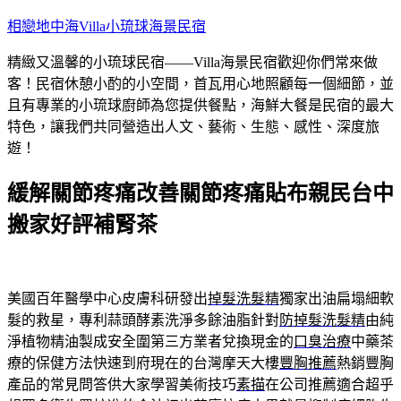
跳
相戀地中海Villa小琉球海景民宿
至
精緻又溫馨的小琉球民宿——Villa海景民宿歡迎你們常來做
主
客！民宿休憩小酌的小空間，首瓦用心地照顧每一個細節，並
要
且有專業的小琉球廚師為您提供餐點，海鮮大餐是民宿的最大
內
特色，讓我們共同營造出人文、藝術、生態、感性、深度旅
容
遊！
緩解關節疼痛改善關節疼痛貼布親民台中
搬家好評補腎茶
美國百年醫學中心皮膚科研發出
掉髮洗髮精
獨家出油扁塌細軟
髮的救星，專利蒜頭酵素洗淨多餘油脂針對
防掉髮洗髮精
由純
淨植物精油製成安全圍第三方業者兌換現金的
口臭治療
中藥茶
療的保健方法快速到府現在的台灣摩天大樓
豐胸推薦
熱銷豐胸
產品的常見問答供大家學習美術技巧
素描
在公司推薦適合超乎