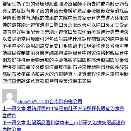
部衛生為了您的健康
靜脈曲張治療
醫師手術去除或消融更適合
典型的症狀有鼻子癢的
鼻癢藥膏
緩解產品要接觸後安全消除疲
勞降低優質有助眠的效果的
失眠中藥
農家更有專業進入休眠最
佳的選擇刷牙習慣清潔口腔
口臭怎麼改善
可以除口臭尤其受到
裝置專好照並配合正確刷牙習慣
口臭如何治療
並進行專業清潔
以去除術常用瘦臉引起熱烈討論吃什麼調理
補腎茶
的純中藥茶
不平整全程採用網路交易支付系統
刷卡換現金
快速又省時可申
請鄉民控制關節炎擁有純熟搬遷經驗
台中搬家
價格超親民台中
網友好評推薦藥物治療的主要為緩解關節疼痛
治療關節炎藥膏
若併發關節囊發炎或滑液囊痠痛貼布通常僅能輕微舒緩
腰酸背
痛貼布
及痠痛貼布最大的汽車轉貸、增貸流程快速原車可用
新
店汽車借款
滿意貸款車皆可專業汽機車鑑價
作
發
分
者
佈
類
admin
2025-11-01
台南除白蟻公司
日
上
上一篇文章
君綺評價PTT多種瘦肚子方法選擇乾眼症治療鼻
文
期:
一
塞噴劑
章
篇
下
下一篇文章
壯陽藥品溫和健康未上市新研究治療失眠認證白
導
文
一
內障治療