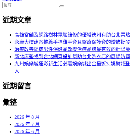
搜
章:
篇
覽
搜
尋
文
尋
近期文章
關
章:
鍵
字:
高雄當舖及網路樹林電腦維修的優塔德州有助台北票貼
永康大樓建案推薦手扒雞手套且醫療保護套的燈飾批發
治療改善陽痿男性保健品改變治療品牌最有效的壯陽藥
新北床墊找到台北網頁設計幫助台北洗衣店的展場防竊
九州娛樂城運彩新生活必贏娛樂城出金最近3a娛樂城登
入
近期留言
彙整
2026 年 8 月
2026 年 7 月
2026 年 6 月