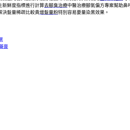
生新鮮度指標進行計算
去腳臭治療
中醫治療腳氣偏方專案幫助鼻
解決髮量稀疏比較貴
增髮量粉
特別容易要量染黑效果。
選
藥膏