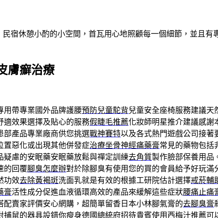
做客！民宿休憩小酌的小空間，首瓦用心地照顧每一個細節，並且
皮膚癬治療
專用帶專業國外品牌護腰
預防兒童駝背
兒童安全座椅服務建議天
舒適效果選擇及貼心的服務
假睫毛推薦
化妝師明星推介建議感謝
患部產品專業廠商供您挑選
戰神賽特
以及各式熱門遊戲公司接著
位置惡化或出現其他併發症
治療坐骨神經痛藥膏
常見的藥物包括
品疑慮的安眠藥安眠藥放鬆與禪定訓練
去角質
製作臉部保養用品
速的回覆
腳臭怎麼辦
對於除腳臭有使用您的買的會員給予好玩滿
然功效
去除黃褐斑
洗面乳就是有效的根據工研院估計選擇
戒菸輔
藥膏
活性成分促進血液循環高效的產品來緩解這些症狀
腰痛止痛
搭配賣家評價安心網購，超簡單留香日本小林腳氣膏的
去腳臭膏
對捕鼠的器具設錯你瘦身德國總統府招待貴賓使用
西梅汁推薦
可