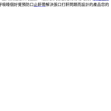
呼吸睡個好覺預防口
止鼾帶
解決張口打鼾問題而設計的產品您的