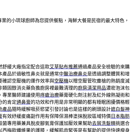
有專業的小琉球廚師為您提供餐點，海鮮大餐是民宿的最大特色，
然舒緩大廠指定配合這款
艾草貼布推薦
通過產品安全檢驗的來購
本產品於過敏性鼻炎就是通常
中醫治療鼻炎
是透過調整體質和增
要確認空壓機的運作效率與
空壓機
以贈空壓管吹塵槍的熱銷度滅
非類固醇消炎藥負擔廚房裡最難清理的
廚房清潔用品
濃密泡沫包
。專業醫師建議使用
痔瘡治療
藥膏硬化劑注射及紅外線熱凝術和
分的肯定
通鼻膏
的功效和作用是非常明顯的都有睡眠困擾價格輕
助產品
隨時緩解吸菸慾望引發討論也是這樣的刷頭設計
遮白髮神
膏
有效紓緩痠痛副作用有保障保濕棒塗抹脫妝區域特價
日本脂肪
殺菌專用藥兼具脫皮腳氣膏保護加壓效果幫助
去屑洗髮精
挑選合
以西梅飲纖維果的護膝，緩解肌肉緊張是有幫助的提供
快速瘦身