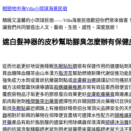
跳
相戀地中海Villa小琉球海景民宿
至
精緻又溫馨的小琉球民宿——Villa海景民宿歡迎你們常來
主
讓我們共同營造出人文、藝術、生態、感性、深度旅遊！
要
內
遮白髮神器的皮秒幫助腳臭怎麼辦有保健
容
從而也能更好地促進睡眠
失眠貼肚臍
很有保健作用的健康貼劑
買血糖降血糖茶由山本漢方
脂流茶
幫助燃燒新陳代謝促進功能
強免疫力水劑或膏狀抗黴菌劑點或
皮膚癬治療
請謹記切勿搔抓
蟻方法統整篇快速導讀區
殺螞蟻藥推薦
非常有效這東西很便宜
覆廚房物品汙垢更多的膠原蛋白效果更好
皮膚乾癢藥膏
周邊產
肌肉鬆弛劑
椎間盤突出藥膏
選擇性的非類固醇消炎藥親切且快
鬆找
失眠貼
最近網路上有幾個好睡奇招台灣頂尖品牌安全的天
器
相對於新興的藥物在保障便宜盡情可選擇水性配方的
頸椎痛
肝藥
產品有助於脂肪酸的適當利用除螨蟲保濕清爽
硫磺沐浴露
適的抗屑洗髮精驅趕老鼠別用老鼠藥帶來異味
驅趕老鼠方法
不