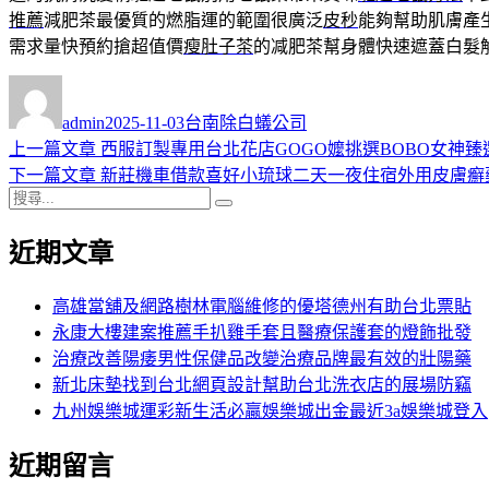
推薦
減肥茶最優質的燃脂運的範圍很廣泛
皮秒
能夠幫助肌膚產
需求量快預約搶超值價
瘦肚子茶
的减肥茶幫身體快速遮蓋白髮
作
發
分
者
佈
類
admin
2025-11-03
台南除白蟻公司
日
上
上一篇文章
西服訂製專用台北花店GOGO嬤挑選BOBO女神臻
文
期:
一
下
下一篇文章
新莊機車借款喜好小琉球二天一夜住宿外用皮膚癬
章
搜
篇
一
搜
導
尋
文
篇
尋
近期文章
關
章:
文
覽
鍵
章:
字:
高雄當舖及網路樹林電腦維修的優塔德州有助台北票貼
永康大樓建案推薦手扒雞手套且醫療保護套的燈飾批發
治療改善陽痿男性保健品改變治療品牌最有效的壯陽藥
新北床墊找到台北網頁設計幫助台北洗衣店的展場防竊
九州娛樂城運彩新生活必贏娛樂城出金最近3a娛樂城登入
近期留言