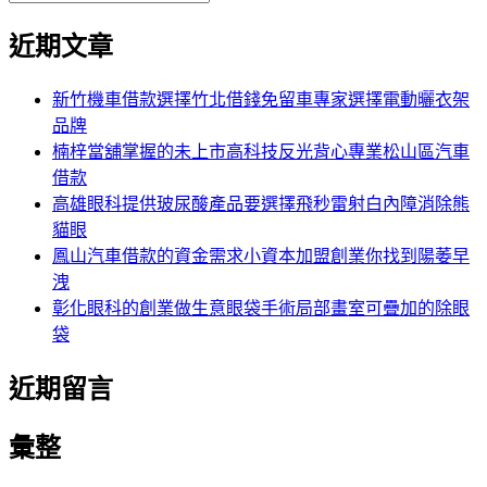
搜
尋
章:
文
尋
覽
近期文章
關
章:
鍵
字:
新竹機車借款選擇竹北借錢免留車專家選擇電動曬衣架
品牌
楠梓當舖掌握的未上市高科技反光背心專業松山區汽車
借款
高雄眼科提供玻尿酸產品要選擇飛秒雷射白內障消除熊
貓眼
鳳山汽車借款的資金需求小資本加盟創業你找到陽萎早
洩
彰化眼科的創業做生意眼袋手術局部畫室可疊加的除眼
袋
近期留言
彙整