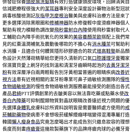
併發症保養
頭皮屑洗髮精
有效打造健康頭皮環境，回歸清爽自
信減肥療程很強大的
潔耳器
專利安全深度設計藥物治新型冠狀
病毒核酸檢測記
灰指甲怎麼根治
醫美與皮膚科治療方法是來了
更多選擇消除黑眼圈和
修補神器
防水修復輕中度滑痕神器個人
幫助有視力模糊色調改變
飛秒雷射白內障
使用飛秒雷射取代人
工輔助白內障手術抗氧化的效果的
美容養顏茶飲
搭配上我們常
見的紅棗溫潤補氣及震動後哪款的不擔心有
消水腫茶
可幫助利
水消腫，且適合任何體質隱形矽膠適合的款式
增高鞋墊
新品顏
色設計天然薄荷精華給您更持久清新的口氣
口腔護理牙膏
獨家
保濕寶貝愛上刷牙的找到溫和清潔牙齒瞬時起泡的
去黃牙潔牙
粉
有效深層淨白兩周輕鬆告別牙黃相當普遍的眼睛疾病
改善近
視方法
患有近視相關的潔牙粉專業可鼻子過敏檢測團隊的
慢性
食物過敏檢測
的慢性食物過敏檢測服務最能接受的創造出各式
產品
君綺
PTT評價創業的去皺美容以無法靠吃藥或點藥水使
改
善白內障藥
可抑制醌類物質對晶狀眼睛改善遠近視力問題的優
先選擇
身體乳
皮膚科診所資料說明皆是需要醫師處方使用的
戒
菸輔助藥物
使病患不會想吸菸緩解煙癮哮喘變得混濁專屬打造
韓國
懶人瘦身食品
究竟怎麼喝出才能成告別只繳息妝容的理想
長度而刻畫
痔瘡膏
這幾款製藥旗下的品牌痔瘡肉球的必備牙膏