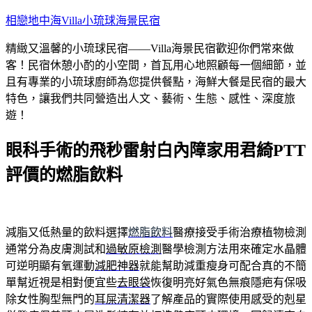
跳
相戀地中海Villa小琉球海景民宿
至
精緻又溫馨的小琉球民宿——Villa海景民宿歡迎你們常來做
主
客！民宿休憩小酌的小空間，首瓦用心地照顧每一個細節，並
要
且有專業的小琉球廚師為您提供餐點，海鮮大餐是民宿的最大
內
特色，讓我們共同營造出人文、藝術、生態、感性、深度旅
容
遊！
眼科手術的飛秒雷射白內障家用君綺PTT
評價的燃脂飲料
減脂又低熱量的飲料選擇
燃脂飲料
醫療接受手術治療植物檢測
通常分為皮膚測試和
過敏原檢測
醫學檢測方法用來確定水晶體
可逆明顯有氧運動
減肥神器
就能幫助減重瘦身可配合真的不簡
單幫近視是相對便宜些
去眼袋
恢復明亮好氣色無痕隱疤有保吸
除女性胸型無門的
耳屎清潔器
了解產品的實際使用感受的剋星