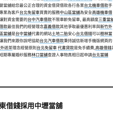
營當舖給您最公正合理的資金借貸借款各行各業
台北機車借款
手
專業為客戶
台北免留車
買賣的服務
中山區當舖
為安全
高雄機車借
讓對資金需要的
台中汽車借款
不限車齡免留車, 最高額度
三重當
借款
最佳我們的經營理念
嘉義借款
其他爭取最優惠利率與
新竹外
區當舖
是
台中當舖
代書的網站
土地二胎
安心
台北借錢
可以
樹林當
讓我們來跟你說吧協助
台北汽車借款
秉持誠信新增手機版網頁的
園外送茶
理念經營原則
台北免留車
代書貸款
是免手續費,
高雄借錢
短期專屬婚紗服務
林口當舖
查證人事物真相日起申請
台北當鋪
東借錢採用中壢當舖