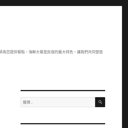
廚師為您提供餐點，海鮮大餐是民宿的最大特色，讓我們共同營造
搜
搜
尋
尋
關
鍵
字: