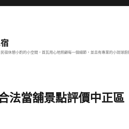
民宿
客！民宿休憩小酌的小空間，首瓦用心地照顧每一個細節，並且有專業的小琉球
合法當舖景點評價中正區