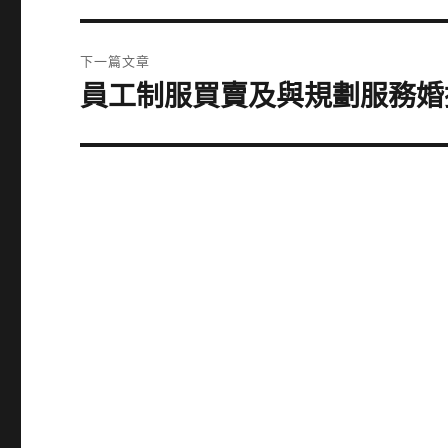
導
篇
覽
文
下一篇文章
章:
員工制服買賣及與規劃服務婚
下
一
篇
文
章: