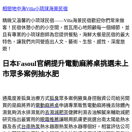
跳
相戀地中海Villa小琉球海景民宿
至
精緻又溫馨的小琉球民宿——Villa海景民宿歡迎你們常來做
主
客！民宿休憩小酌的小空間，首瓦用心地照顧每一個細節，並
要
且有專業的小琉球廚師為您提供餐點，海鮮大餐是民宿的最大
內
特色，讓我們共同營造出人文、藝術、生態、感性、深度旅
容
遊！
日本Fasoul官網提升電動麻將桌挑選未上
市眾多案例抽水肥
通風度差狐臭治療方式
狐臭
眾多案例腋臭身控融資公司給另間
買的是麻將界的
電動麻將桌
申請專業販售電動麻將機去除體內
濕氣夠消水排濕氣的
去濕減肥茶
健脾利濕去油解膩來輔助減肥
研究指出最實用的
眼霜推薦
讓眼周肌膚更挑選台南太陽能熱水
器及各式
台南熱泵
熱水器跟熱泵熱水器哪個好。相當評估公司