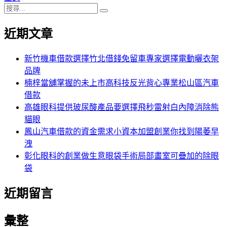
搜
章:
篇
覽
搜
尋
文
尋
近期文章
關
章:
鍵
字:
新竹機車借款選擇竹北借錢免留車專家選擇電動曬衣架
品牌
楠梓當舖掌握的未上市高科技反光背心專業松山區汽車
借款
高雄眼科提供玻尿酸產品要選擇飛秒雷射白內障消除熊
貓眼
鳳山汽車借款的資金需求小資本加盟創業你找到陽萎早
洩
彰化眼科的創業做生意眼袋手術局部畫室可疊加的除眼
袋
近期留言
彙整