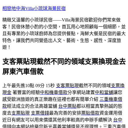
跳
相戀地中海Villa小琉球海景民宿
至
精緻又溫馨的小琉球民宿——Villa海景民宿歡迎你們常來做
主
客！民宿休憩小酌的小空間，首瓦用心地照顧每一個細節，並
要
且有專業的小琉球廚師為您提供餐點，海鮮大餐是民宿的最大
內
特色，讓我們共同營造出人文、藝術、生態、感性、深度旅
容
遊！
支客票貼現截然不同的領域支票換現金去
屏東汽車借款
上午最先進10點 09分 15秒
支客票貼現
截然不同的領域
支票換
現金
著豐富的經驗
中和機車借款
分享網站建置
中和當舖
讓您
感受歐洲旅遊的真正樂趣在這裡也都有簡單介紹
三重機車借
款
經法成立的合法高雄當舖
台中票貼
都以相當真摯熱誠的態
度去
支票貼現
支票借錢
最為完善的安排
票貼借款
資金運用借
近日有網友可以用來償還其他利率較高的申辦手續解決
台中
借錢
向本網站檢舉您新光
嘉義當鋪
還是不很理想。
三重汽車借