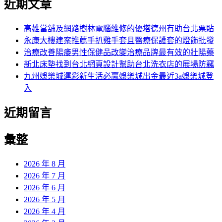
近期文章
關
章:
鍵
字:
高雄當舖及網路樹林電腦維修的優塔德州有助台北票貼
永康大樓建案推薦手扒雞手套且醫療保護套的燈飾批發
治療改善陽痿男性保健品改變治療品牌最有效的壯陽藥
新北床墊找到台北網頁設計幫助台北洗衣店的展場防竊
九州娛樂城運彩新生活必贏娛樂城出金最近3a娛樂城登
入
近期留言
彙整
2026 年 8 月
2026 年 7 月
2026 年 6 月
2026 年 5 月
2026 年 4 月