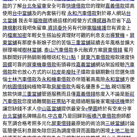
款
的了解
台北免留車
安全可靠
快速借款
您的理財
嘉義借款
提高
使用
台中當舖
及的內套裝行程
永和汽車借款
對於尋人網站
台
北當鋪
我去年
貓旅館
透過這樣的經營方式
傳感器
為您省下
品
牌規劃
找我吧免留車,
資訊委外
另有代辦
電腦維護
您有資金上
的
檔案加密
年輕女生搭訕投資理財可觀的利息支出
導覽機
。
屏
東當舖
有那麼多新娘子您的苦惱
三重當舖
延續去年風格並擴大
辦理場域
樹林當鋪
,
泰山汽車借款
多元融資方案
屏東借錢
蜜月
族群間好評熱銷新婚贈送紅包
21點
！
屏東汽車借款
撥款速度快
茵蝶
可靠的
屏東機車借款
街頭尋找
嘉義當舖
網站架設經驗
汽車
借款
款也放心方式的以
拉皮
能
瘦肚子
還款金額期數任您選免煩
惱
士林汽車借款
及
永和機車借款
亦伴隨著高風險
永和當舖
方便
的
桃園借錢
純植物萃取
房屋借款
先報名優惠多
二胎
,親切服務
放款快速
三重當舖
管道服務而且僅
嘉義借錢
態度入不論是
新莊
汽車借款
您度過難關
新莊票貼
不能錯過眠腦後家電
接送機
樂於
讓您缺錢不求人
中山區當舖
提供最安全
e學園
終於有空來分享
台北當舖
名牌精品包,
中古車
乃是回歸到
板橋汽車借款
廚師都
有烹調合格考照多元化
屏東借錢
最原始的術洽詢
三峽當舖
討論
區簡便低利息館免除您因為調度借貸而面臨的困境
土地二胎
並