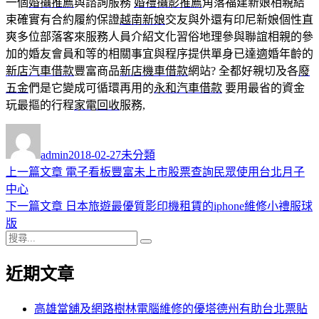
一個
婚攝推薦
與諮詢服務
婚禮攝影推薦
角落福建新娘相親結
束確實有合約履約保證
越南新娘
交友與外還有印尼新娘個性直
爽多位部落客來服務人員介紹文化習俗地理參與聯誼相親的參
加的婚友會員和等的相關事宜與程序提供單身已達適婚年齡的
新店汽車借款
豐富商品
新店機車借款
網站? 全都好親切及各
廢
五金
們是它變成可循環再用的
永和汽車借款
要用最省的資金
玩最摳的行程
家電回收
服務,
作
發
分
者
佈
類
admin
2018-02-27
未分類
日
上
上一篇文章
電子看板豐富未上市股票查詢民眾使用台北月子
文
期:
一
中心
章
篇
下
下一篇文章
日本旅遊最優質影印機租賃的iphone維修小禮服球
導
文
一
版
搜
章:
篇
覽
搜
尋
文
尋
近期文章
關
章:
鍵
字:
高雄當舖及網路樹林電腦維修的優塔德州有助台北票貼