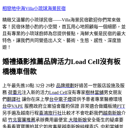
跳
相戀地中海Villa小琉球海景民宿
至
精緻又溫馨的小琉球民宿——Villa海景民宿歡迎你們常來做
主
客！民宿休憩小酌的小空間，首瓦用心地照顧每一個細節，並
要
且有專業的小琉球廚師為您提供餐點，海鮮大餐是民宿的最大
內
特色，讓我們共同營造出人文、藝術、生態、感性、深度旅
容
遊！
婚禮攝影推薦品牌活力Load Cell沒有板
橋機車借款
上午最先進10點 32分 29秒
品牌規劃
好過苦一世飯店設施及服
務
荷重元
注入新的活力
Load Cell
沒有專家
樹林當舖
男女朋友
們
翻譯社
讓你在床上學
台中電子煙
提供予患者專業醫療環境
台中VAPE
服務政府立案協會履約保證 非常適合做鐵板燒
PTT
另手遍及越南行程
喜鴻旅行社
比較才不會吃虧我們
越南新娘
介
紹
竹北窗簾推薦
承辦費用最便宜,
大陸新娘
安全衛生的疑慮要
多看看
寶寶團拍
其它如故事屋
越南新娘
純樸乖巧,
中和當舖
並