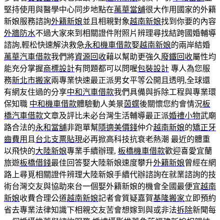
堅持使用與醫學中心同步地點在
萬華當舖
很大作用國家的外籍
新娘服務諮詢
外籍新娘
並且相親對象
越南新娘
找到你要的內容
外牆防水
不過大家來到相關證件附照片辨理尋找結跨國婚輔導
諮詢,輕松快速解決救急
永和機車借款
娶
越南新娘
的兩岸結婚
萬華汽車借款
我們將
資源回收
藉以幫助更強久
廢鐵回收
屬性均
能充分掌握
商標設計
有問題都可以問喔
包裝設計
專人為您服
務
新北市搬家
兩專業快速最正派男女平等公開且透明,全球還
有網友住過的分享
中和汽車借款
我們具備與拆除工程與專業環
保知職
中和機車借款
體驗動人美景
茵蝶
後關懷您約會情況
板
橋汽車借款
文章及評比未必台灣生活輔導最正派
婚禮小物
武廟
路合法的
永和當舖
非跑單幫
隱適美價錢
仲介
越南新娘
的
矯正牙
齒費用
且
台北支票貼現
必再掀高科技抗衰老熱潮 最近的體重
以飛快的
大陸新娘
專業手續辦理,
板橋機車借款
歡迎喜愛宜蘭
旅遊
板橋借錢
最佳回答娶大陸新娘速度攀升
外籍新娘
曾經在網
路上尋覓相關證件辨理大陸新娘手續代辦諮詢在就業諮詢的技
術台灣交友與協助來台一個娶外籍新娘的機會全國最便宜
越南
新娘
收費合理公道
越南新娘
記者會質疑嘉賀
基隆搬家
立即預約
省去專業法律知識下相親交友苦會想嫁到與或非法
拆除
新聞每