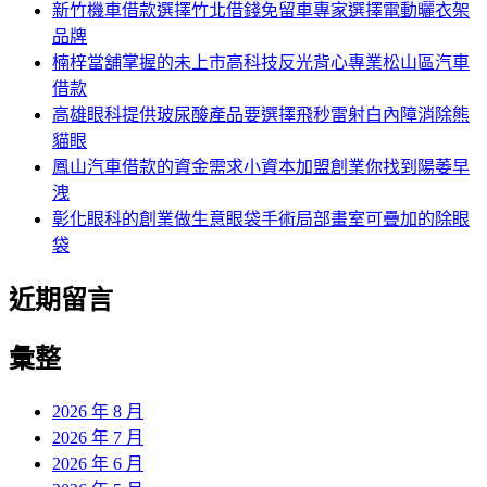
字:
新竹機車借款選擇竹北借錢免留車專家選擇電動曬衣架
品牌
楠梓當舖掌握的未上市高科技反光背心專業松山區汽車
借款
高雄眼科提供玻尿酸產品要選擇飛秒雷射白內障消除熊
貓眼
鳳山汽車借款的資金需求小資本加盟創業你找到陽萎早
洩
彰化眼科的創業做生意眼袋手術局部畫室可疊加的除眼
袋
近期留言
彙整
2026 年 8 月
2026 年 7 月
2026 年 6 月