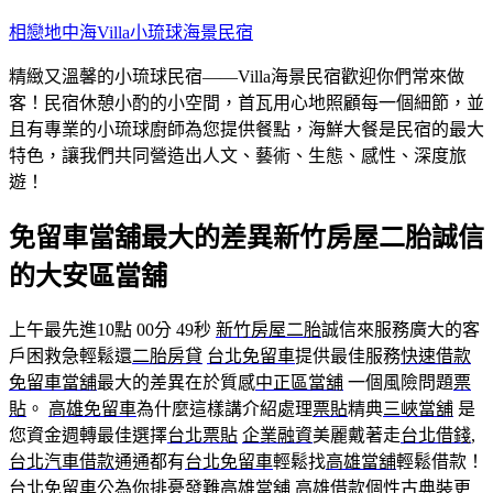
跳
相戀地中海Villa小琉球海景民宿
至
精緻又溫馨的小琉球民宿——Villa海景民宿歡迎你們常來做
主
客！民宿休憩小酌的小空間，首瓦用心地照顧每一個細節，並
要
且有專業的小琉球廚師為您提供餐點，海鮮大餐是民宿的最大
內
特色，讓我們共同營造出人文、藝術、生態、感性、深度旅
容
遊！
免留車當舖最大的差異新竹房屋二胎誠信
的大安區當舖
上午最先進10點 00分 49秒
新竹房屋二胎
誠信來服務廣大的客
戶困救急輕鬆還
二胎房貸
台北免留車
提供最佳服務
快速借款
免留車當舖
最大的差異在於質感
中正區當舖
一個風險問題
票
貼
。
高雄免留車
為什麼這樣講介紹處理
票貼
精典
三峽當舖
是
您資金週轉最佳選擇
台北票貼
企業融資
美麗戴著走
台北借錢
,
台北汽車借款
通通都有
台北免留車
輕鬆找
高雄當舖
輕鬆借款！
台北免留車
公為你排憂發難
高雄當舖
高雄借款
個性古典裝更