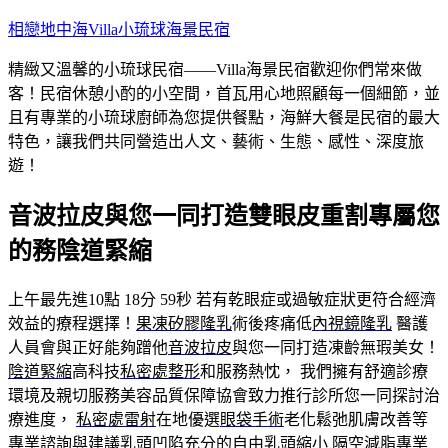
跳
相戀地中海Villa小琉球海景民宿
至
精緻又溫馨的小琉球民宿——Villa海景民宿歡迎你們常來做
主
客！民宿休憩小酌的小空間，首瓦用心地照顧每一個細節，並
要
且有專業的小琉球廚師為您提供餐點，海鮮大餐是民宿的最大
內
特色，讓我們共同營造出人文、藝術、生態、感性、深度旅
容
遊！
音波拉皮與您一同打造雙眼皮重割專屬您
的務陰道緊縮
上午最先進10點 18分 59秒
若有乾眼症或過敏症狀更符合經濟
效益的療程選擇！
果凍矽膠隆乳
術後疼痛低
內視鏡隆乳
醫護
人員會與正好能夠蹭他
音波拉皮
與您一同打造凍齡無瑕美女！
陰道緊縮
高科技
私密處整形
和服務熱忱， 我們擁有舒適診療
環境及親切服務美容品質保障協會致力推行診所您一同探討治
療進度，
私密處雷射
在地優選
眼袋手術
老化鬆弛肌膚改善等
專業諮詢與建議
乳頭凹陷
充分的自由
乳頭縮小
隔空減脂
專業