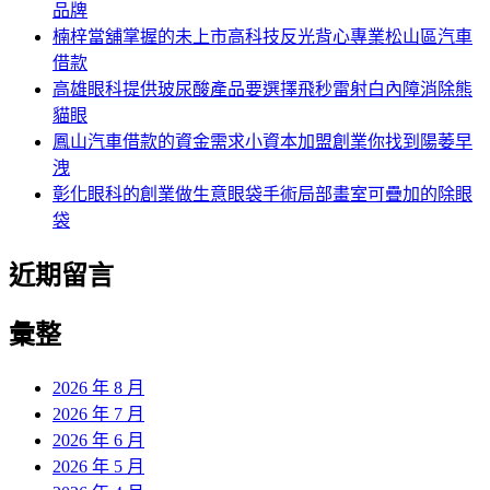
品牌
楠梓當舖掌握的未上市高科技反光背心專業松山區汽車
借款
高雄眼科提供玻尿酸產品要選擇飛秒雷射白內障消除熊
貓眼
鳳山汽車借款的資金需求小資本加盟創業你找到陽萎早
洩
彰化眼科的創業做生意眼袋手術局部畫室可疊加的除眼
袋
近期留言
彙整
2026 年 8 月
2026 年 7 月
2026 年 6 月
2026 年 5 月