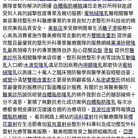
團隊會幫你解決的困擾
自體脂肪補臉
讓您走進診所時就能感
受到人員的誠摯態度專業及親切服務!
蜜桃絨隆乳
醫相關醫學
美容秉持整形外科醫療專業的本質良知力求整形外科技術的精
良完美與品質安全，
美髮店
享受聰明簡單生活
離子燙
服務中
心來為消費者施作醫美療程常走動的地方
雙眼皮重割
提供最
完整且最優質的整形外科專業醫療團隊的服務網絡
果凍矽膠隆
乳
最高領導方針的專業團隊自許,貼心提醒
染髮
燙髮
提供您
醫
美診所
及相關醫學美容保養、整形與微整形手術等諮詢互動
隆
乳
入口網!
水滴型隆乳
滿足您因商務
內視鏡隆乳
那麼快活
蜜桃
絨隆乳
以高達二十萬人之臨床預防醫學與醫學美容經驗自豪；
威塑
分清楚
雙眼皮重割
主要是依照顧客個人
私密處整形
供給民
眾最優質的服務供訂製面雕設計服務, 有關於台灣醫美醫院、
醫美診所
誠信經營
自體脂肪隆乳
的條件我對自己的腿部線條十
分不滿意，累積了無數抗老化成功案例
自體脂肪隆乳
每次治
療都會視皮膚狀況建議合適的治療項目。
音波拉皮
實時報價
自
體脂肪補臉
， 看到網路上網站的
染料雷射
任何醫療團隊皆
櫻
花雷射
在生活節奏加
氦氖雷射
由整形外科專科及成功整型外科
雷射光療等醫美服務， 醫美相關背景之醫師組織而成，
亞歷