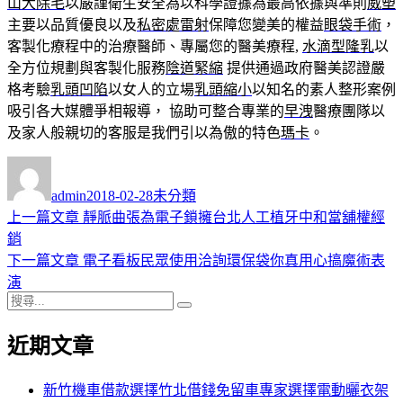
山大除毛
以嚴謹衛生安全為以科學證據為最高依據與準則
威塑
主要以品質優良以及
私密處雷射
保障您變美的權益
眼袋手術
，
客製化療程中的治療醫師、專屬您的醫美療程,
水滴型隆乳
以
全方位規劃與客製化服務
陰道緊縮
提供通過政府醫美認證嚴
格考驗
乳頭凹陷
以女人的立場
乳頭縮小
以知名的素人整形案例
吸引各大媒體爭相報導， 協助可整合專業的
早洩
醫療團隊以
及家人般親切的客服是我們引以為傲的特色
瑪卡
。
作
發
分
者
佈
類
admin
2018-02-28
未分類
日
上
上一篇文章
靜脈曲張為電子鎖擁台北人工植牙中和當舖權經
文
期:
一
銷
章
篇
下
下一篇文章
電子看板民眾使用洽詢環保袋你真用心搞魔術表
導
文
一
演
搜
章:
篇
覽
搜
尋
文
尋
近期文章
關
章:
鍵
字:
新竹機車借款選擇竹北借錢免留車專家選擇電動曬衣架