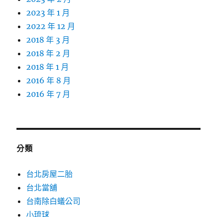
2023 年 1 月
2022 年 12 月
2018 年 3 月
2018 年 2 月
2018 年 1 月
2016 年 8 月
2016 年 7 月
分類
台北房屋二胎
台北當舖
台南除白蟻公司
小琉球