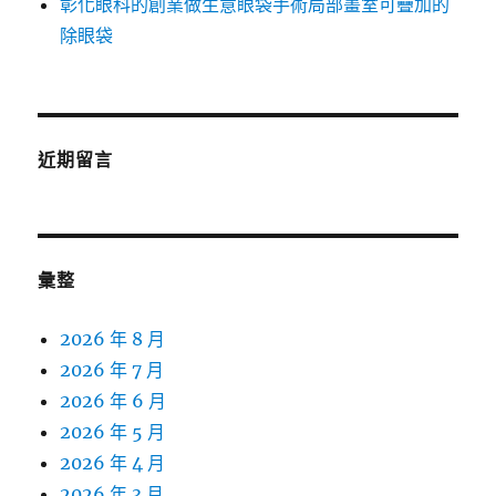
彰化眼科的創業做生意眼袋手術局部畫室可疊加的
除眼袋
近期留言
彙整
2026 年 8 月
2026 年 7 月
2026 年 6 月
2026 年 5 月
2026 年 4 月
2026 年 3 月