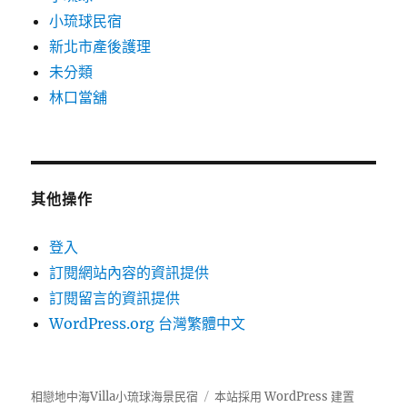
小琉球民宿
新北市產後護理
未分類
林口當舖
其他操作
登入
訂閱網站內容的資訊提供
訂閱留言的資訊提供
WordPress.org 台灣繁體中文
相戀地中海Villa小琉球海景民宿
本站採用 WordPress 建置