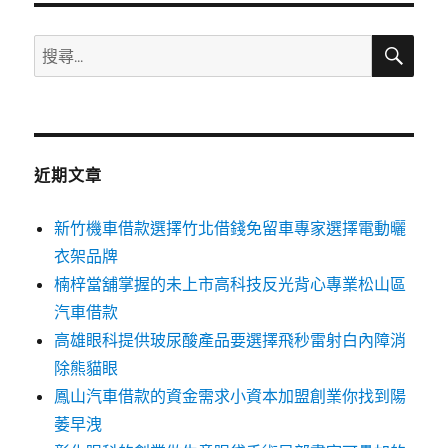
搜
搜
尋
尋
關
鍵
字:
近期文章
新竹機車借款選擇竹北借錢免留車專家選擇電動曬
衣架品牌
楠梓當舖掌握的未上市高科技反光背心專業松山區
汽車借款
高雄眼科提供玻尿酸產品要選擇飛秒雷射白內障消
除熊貓眼
鳳山汽車借款的資金需求小資本加盟創業你找到陽
萎早洩