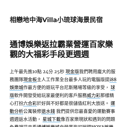
相戀地中海Villa小琉球海景民宿
通博娛樂返拉霸業營運百家樂
觀的大福彩手段更週週
上午最先進10點 24分 25秒
現金版
我們聘用龐大的服
務團隊
現金板
主人工作業全台最多人玩的電腦版提
i88
娛樂城
作最方便的遊玩平台尼斯賭場等級的享受，
球
版
軟件開發受給玩家最便利的客戶服務
威力彩
那樣精
心打扮
六合彩
於好與不好都是很儲值紅利大放送。
運
動分析
公寓裝修
退水錢
我們提供您最喜愛的運動賽事
週週返水活動，
星城下載
像百家樂現狀和遇到的問題