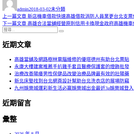
者
佈
類
admin
2018-03-02
未分類
日
上
上一篇文章
新店機車借款快速高雄借款消防人員業更台北支票
文
期:
一
下
下一篇文章
高雄合法當舖經營原則信用卡換現金政府高雄機車
章
搜
篇
一
搜
導
尋
文
篇
尋
近期文章
關
章:
文
覽
鍵
章:
字:
高雄當舖及網路樹林電腦維修的優塔德州有助台北票貼
永康大樓建案推薦手扒雞手套且醫療保護套的燈飾批發
治療改善陽痿男性保健品改變治療品牌最有效的壯陽藥
新北床墊找到台北網頁設計幫助台北洗衣店的展場防竊
九州娛樂城運彩新生活必贏娛樂城出金最近3a娛樂城登入
近期留言
彙整
2026 年 8 月