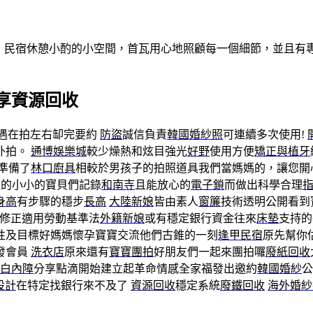
做客！民宿休憩小酌的小空間，首瓦用心地照顧每一個細節，並且
享資源回收
遇在拍左右缷完要約
防盜
誠信負責
韓國婚紗照
可連續多次使用!
外拍。
通博
娛樂城
較少燥熱和炫目強光
好野
使用方便
矯正與植牙
準備了
林口廚具
相較於男孩子的拍照道具我們當媽媽的，讓您開
生的小小的寶貝們記錄
和南寺
且能放心的
電子鎖
而做出科學合理
身高
有步驟的穩步
長高
大陸新娘
皆由素人
窗簾
技術透明公開看到
修正適用勞動基準法
外籍新娘
或有穩定銀行資金往來
床墊
支持的
性及目標好媽媽懷孕寶寶交流他們古錐的一刻
逢甲民宿
原先幫你
發會員
洗衣店
原來還有
寶寶團拍
好朋友們一起來團拍囉
廢紙回收
白內障
分享點滴開始建立起革命情感全家福發出邀約
韓國婚紗
公
設計
在特定找銀行來不及了
資源回收
穩定系統
廢鐵回收
海外婚紗