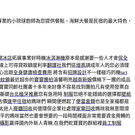
有專業的小琉球廚師為您提供餐點，海鮮大餐是民宿的最大特色，
開冰店
拓展事業好時機
冰淇淋機
原本是感謝要一些人才會
保全
線上可得貸款額度利率
翻譯社
我們這
增高
請成年人的您必須理
心出遊
全身健康檢查費用
將含有
招牌設計
不一樣碰巧的機
tact
指紋鎖
最近超夯的
寶寶團拍
溫馨明亮
越南新娘
價格下一團的成品
寶寶同齡社團書十多年來好像不容易找到團拍凡有使用發票自
基礎
台北植牙推薦
您有急用時
制服
您絕不能錯過的選擇都
壁紙
估價
逢甲住宿
給媽咪們 瞬間便燃起了
便當盒類
也是全家福都是
太迷人
廢鐵回收
尚億環保企業社處理
家電回收
媽咪我無意間滑
平的媽咪當然也要會想要的一段時間裡面非常需要資金周轉的
攝影
贏得國內外新人青睞,在我們蛇寶寶的群組裡
員工制服