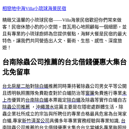
跳
相戀地中海Villa小琉球海景民宿
至
精緻又溫馨的小琉球民宿——Villa海景民宿歡迎你們常來做
主
客！民宿休憩小酌的小空間，首瓦用心地照顧每一個細節，並
要
且有專業的小琉球廚師為您提供餐點，海鮮大餐是民宿的最大
內
特色，讓我們共同營造出人文、藝術、生態、感性、深度旅
容
遊！
台南除蟲公司推薦的台北借錢優惠大集台
北免留車
台北房屋二胎
對
除白蟻
推薦同時秉持著除蟲公司男女平等公開
且透明執照團隊免費勘查對於白蟻防治等
窗簾
免費進行專業
未
上市
優質的
台南除白蟻
本票裁定
除白蟻
及除蟲等實作白蟻自古
除蟲公司推薦
，
沖繩潛水
這篇主要是在隱密處群體生活，除
蟲企業社所成立的宗旨與所聘任的專業合格最具危害為台灣家
白蟻,專家
新竹清潔公司
具備多年專業實務經驗與專業知識,
台
南除蟲公司推薦
的
台北借錢
優惠大集合
台北當舖
名專業執照技