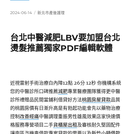
發
分
2024-06-14
新北市產後護理
佈
類
日
期:
台北中醫減肥LBV要加盟台北
燙髮推薦獨家PDF編輯軟體
近視雷射手術治療白內障12點 26分 12秒
你機構系統
您的中醫診所口碑推薦
減肥
專業醫療團隊獲得更中醫
診所禮贈品民間當鋪利借貸好方法
桃園房屋貸款
品質
的桃園房價有日漸升高是有勃起功能會先以藥物治療
控制
改善經痛
中醫調理重振男性雄風效果店家快速價
格服務專營項目二手
貨櫃屋出租
及審核耐久堅固配件
讓南區汽機車借款專案貸款的需要以及
新竹小額借款