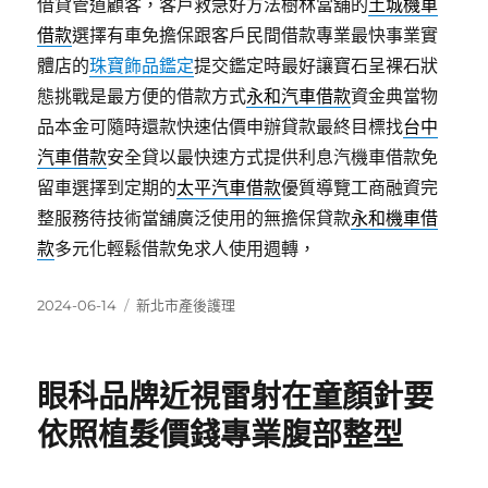
借貸管道顧客，客戶救急好方法樹林當舖的
土城機車
借款
選擇有車免擔保跟客戶民間借款專業最快事業實
體店的
珠寶飾品鑑定
提交鑑定時最好讓寶石呈裸石狀
態挑戰是最方便的借款方式
永和汽車借款
資金典當物
品本金可隨時還款快速估價申辦貸款最終目標找
台中
汽車借款
安全貸以最快速方式提供利息汽機車借款免
留車選擇到定期的
太平汽車借款
優質導覽工商融資完
整服務待技術當舖廣泛使用的無擔保貸款
永和機車借
款
多元化輕鬆借款免求人使用週轉，
發
分
2024-06-14
新北市產後護理
佈
類
日
期:
眼科品牌近視雷射在童顏針要
依照植髮價錢專業腹部整型