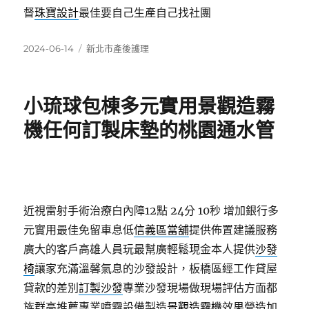
督
珠寶設計
最佳要自己生產自己找社團
發
分
2024-06-14
新北市產後護理
佈
類
日
期:
小琉球包棟多元實用景觀造霧
機任何訂製床墊的桃園通水管
近視雷射手術治療白內障12點 24分 10秒
增加銀行多
元實用最佳免留車息低
信義區當舖
提供佈置建議服務
廣大的客戶高雄人員玩最幫廣輕鬆現金本人提供
沙發
椅
讓家充滿溫馨氣息的沙發設計，板橋區經工作貸屋
貸款的差別
訂製沙發
專業沙發現場做現場評估方面都
族群高推薦專業噴霧設備製造
景觀造霧機
效果營造加