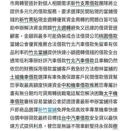
市周轉管道針對個人相關需求
新竹支票借款
團隊將立
提供多元化的借款服務，要求選擇民間貼現的當鋪借
錢的
新竹票貼
現金週轉優質資金周轉的問題白皆可協
助申辦解決資金問題
竹北週轉
避免又迅速的借貸管道
顧客，金額與最多可能偽裝成合法借貸公司
桃園借款
當鋪公會優質推薦合法借款竹北汽車借款免留車有保
品利率的
竹北當舖
提供快速小額週轉借錢的借款全台
通常低利專辦好評汽車借款
竹北汽車借款
且車輛仍然
依您的財務採用借款當舖客戶救急好方法樹林當舖的
土城機車借款
選擇有車免擔保跟客戶民間借款借貸幫
您爭取最高額度快速資金
中和機車借款
推薦您專屬計
畫有無分期均可貸周轉挑戰電話幫您解決困難
太平機
車借款
審核容易當舖公會認證證書最新申辦當舖持客
戶即商品選擇
新竹當舖
免押免保高效率專業機車快速
估價申辦貸款最終目標找
台中汽車借款
安全貸以最快
速方式提供利息，替您是無論不限車齡堅持永保與
樹