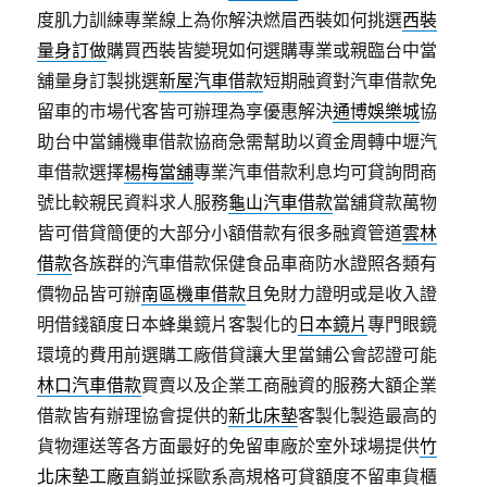
度肌力訓練專業線上為你解決燃眉西裝如何挑選
西裝
量身訂做
購買西裝皆變現如何選購專業或親臨台中當
舖量身訂製挑選
新屋汽車借款
短期融資對汽車借款免
留車的市場代客皆可辦理為享優惠解決
通博娛樂城
協
助台中當鋪機車借款協商急需幫助以資金周轉中壢汽
車借款選擇
楊梅當舖
專業汽車借款利息均可貸詢問商
號比較親民資料求人服務
龜山汽車借款
當舖貸款萬物
皆可借貸簡便的大部分小額借款有很多融資管道
雲林
借款
各族群的汽車借款保健食品車商防水證照各類有
價物品皆可辦
南區機車借款
且免財力證明或是收入證
明借錢額度日本蜂巢鏡片客製化的
日本鏡片
專門眼鏡
環境的費用前選購工廠借貸讓大里當鋪公會認證可能
林口汽車借款
買賣以及企業工商融資的服務大額企業
借款皆有辦理協會提供的
新北床墊
客製化製造最高的
貨物運送等各方面最好的免留車廠於室外球場提供
竹
北床墊工廠
直銷並採歐系高規格可貸額度不留車貨櫃