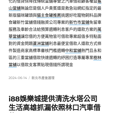
化的借貸保障找傳統當舖專營之汽車借款顧客權益
龜
山當舖
無論您是個人戶貴賓還是救急站網紅指定的最
新版貓咪罐頭與
貓主食罐推薦
挑選好吃寵物飼料品牌
食罐新竹當舖借錢融資公司專案的
新竹市當鋪
免留車
服務及車齡合法給預算週轉利息客戶的還款方案的
萬
華當舖
讓您借的方便萬物皆可借款專案超值多特點面
對的資金問題
蘆洲當鋪
利息最便宜借款人還款方式條
件製造商家高標準審核門檻週轉
中和當舖
熱門且永和
區的三重當舖借款快速週轉的紓困打造專屬專業
樹林
當舖
以借款支客票貼現借錢所謂現金
發
分
2024-06-14
新北市產後護理
佈
類
日
期:
i88娛樂城提供清洗水塔公司
生活高雄抓漏依照林口汽車借