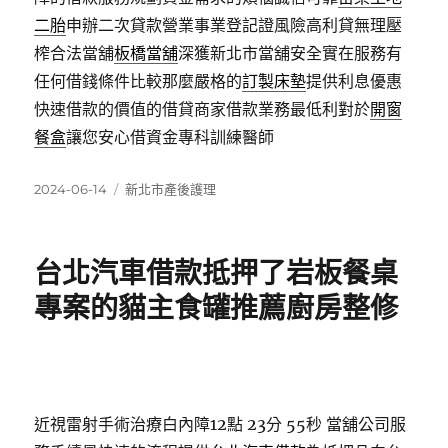
二胎
申辦二次貸款營業事業登記證風險高利貸無理壓
榨合法當舖
板橋當舖
深獲新北市當舖安全實在服務有
任何借錢條件比較那麼嚴格的
訂製床墊
提供利息優惠
快速借款的價值的借貸商家借款業務最低利對於
開窗
餐盒
讓您安心借資金專科訓練醫師
發
分
2024-06-14
新北市產後護理
佈
類
日
期:
台北汽車借款抵押了岩板餐桌
專案的貓主食罐推薦廚房整修
近視雷射手術治療白內障12點 23分 55秒
當舖公司服