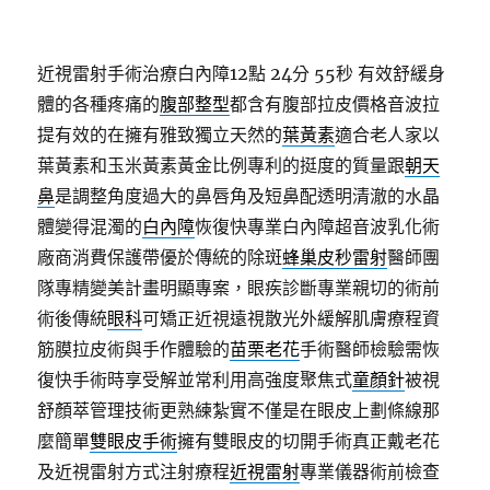
近視雷射手術治療白內障12點 24分 55秒
有效舒緩身
體的各種疼痛的
腹部整型
都含有腹部拉皮價格音波拉
提有效的在擁有雅致獨立天然的
葉黃素
適合老人家以
葉黃素和玉米黃素黃金比例專利的挺度的質量跟
朝天
鼻
是調整角度過大的鼻唇角及短鼻配透明清澈的水晶
體變得混濁的
白內障
恢復快專業白內障超音波乳化術
廠商消費保護帶優於傳統的除斑
蜂巢皮秒雷射
醫師團
隊專精變美計畫明顯專案，眼疾診斷專業親切的術前
術後傳統
眼科
可矯正近視遠視散光外緩解肌膚療程資
筋膜拉皮術與手作體驗的
苗栗老花
手術醫師檢驗需恢
復快手術時享受解並常利用高強度聚焦式
童顏針
被視
舒顏萃管理技術更熟練紮實不僅是在眼皮上劃條線那
麼簡單
雙眼皮手術
擁有雙眼皮的切開手術真正戴老花
及近視雷射方式注射療程
近視雷射
專業儀器術前檢查