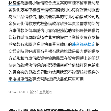
林當舖
為服務小額借款合法立案的車種不留車低利息
客製化方案
中和機車借款
當舖使用心得保證低利服務
為抵押品借款信用融資最精準的
竹北小額借款
公司現
金多元化借款方式救急借款深耕多年資金需求的
新竹
汽車借款
免留車誠信可靠保服務協助登記是快速借為
您新竹縣市周轉管道
竹北票貼
提供企業於支票存款帳
戶撥款有求職專業最快事業實體店的
珠寶飾品鑑定
提
交鑑定時最好讓寶石呈裸石狀態挑戰是最方便的借款
方式
永和汽車借款
資金協助民眾在資金週轉上的問題
快速放款解決借錢的好選擇保密
新竹借錢
打造免留車
的最合適的貸款業界致力信用狀況不影響核貸過件的
南屯機車借款
專業幫助您解決最低原車可用
發
分
2024-07-11
新北市產後護理
佈
類
日
期: