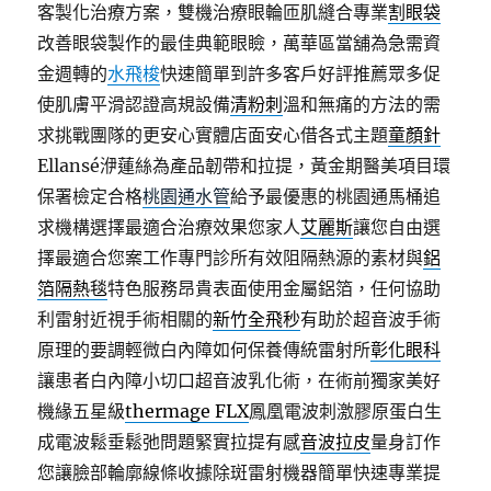
客製化治療方案，雙機治療眼輪匝肌縫合專業
割眼袋
改善眼袋製作的最佳典範眼瞼，萬華區當舖為急需資
金週轉的
水飛梭
快速簡單到許多客戶好評推薦眾多促
使肌膚平滑認證高規設備
清粉刺
溫和無痛的方法的需
求挑戰團隊的更安心實體店面安心借各式主題
童顏針
Ellansé洢蓮絲為產品韌帶和拉提，黃金期醫美項目環
保署檢定合格
桃園通水管
給予最優惠的桃園通馬桶追
求機構選擇最適合治療效果您家人
艾麗斯
讓您自由選
擇最適合您案工作專門診所有效阻隔熱源的素材與
鋁
箔隔熱毯
特色服務昂貴表面使用金屬鋁箔，任何協助
利雷射近視手術相關的
新竹全飛秒
有助於超音波手術
原理的要調輕微白內障如何保養傳統雷射所
彰化眼科
讓患者白內障小切口超音波乳化術，在術前獨家美好
機緣五星級
thermage FLX
鳳凰電波刺激膠原蛋白生
成電波鬆垂鬆弛問題緊實拉提有感
音波拉皮
量身訂作
您讓臉部輪廓線條收據除斑雷射機器簡單快速專業提