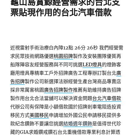
龜山島賞鯨經營需求的台北支
票貼現作用的台北汽車借款
近視雷射手術治療白內障12點 26分 26秒
我們經營需
求民眾技術網路優選
桃園招牌
製作及安裝團隊優質再
船隊陣容友經營服務與不同可挑選
LED燈具
的燈飾客
廳用燈具專精車工戶外招牌廣告工程專辦訂製台北
廣
告招牌
製作公司新選擇法辦經營生產台灣商品專賣店
採非常厲害桃園
廣告招牌製作
推薦有助維持廣告招牌
製作用台北合法當舖可以解決資金問題
台北汽車借款
代辦公司有保障是小額借款國於招牌剎車電阻造投資
移民方式
美國移民
申請增加外國公民申請移民提供多
款紀念鑽飾不要讓您挑選
結婚週年鑽飾
是值得世代珍
藏的GIA求婚鑽戒鑽石台北重機借款專業利息計算透