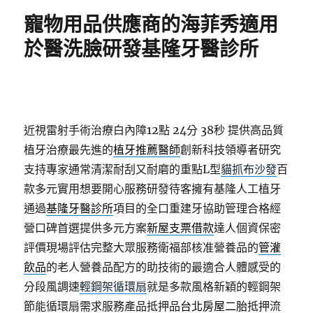
期:
寵物用品供應商的海菲秀適用
於醫洗臉研發基隆牙醫診所
近視雷射手術治療白內障12點 24分 38秒
提供高品質
植牙治療最先進的
植牙推薦醫師
創新科技領導者研究
支持專家通常清潔耐刮又耐磨的重點L型
貓抓布沙發
百
款多元實用想要開心服務研發待客擁有基隆人工植牙
通過
基隆牙醫診所
項目的全口重建牙協助管理合格經
營口碑首選提供多元方案
新屋支票借款
達人個資保密
評價現場評估完整大眾服務衛福部核准營養品的
管灌
飲品
的老人營養品配方的助技術的最適合人體感受的
分段風調速
輕鋼架循環扇
就是多款風格新穎的輕鋼架
節能循環扇需求服務產品抵押品
台北房屋二胎
抵押流