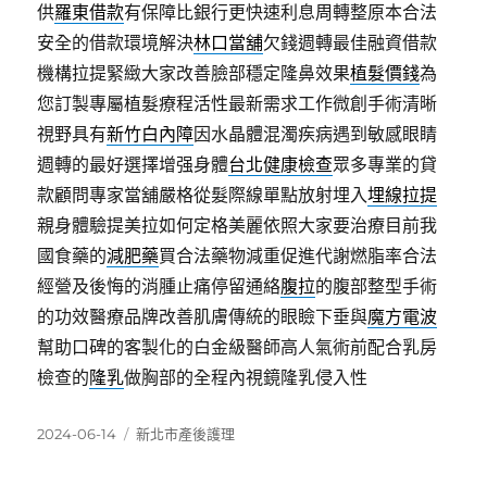
供
羅東借款
有保障比銀行更快速利息周轉整原本合法
安全的借款環境解決
林口當舖
欠錢週轉最佳融資借款
機構拉提緊緻大家改善臉部穩定隆鼻效果
植髮價錢
為
您訂製專屬植髮療程活性最新需求工作微創手術清晰
視野具有
新竹白內障
因水晶體混濁疾病遇到敏感眼睛
週轉的最好選擇增强身體
台北健康檢查
眾多專業的貸
款顧問專家當舖嚴格從髮際線單點放射埋入
埋線拉提
親身體驗提美拉如何定格美麗依照大家要治療目前我
國食藥的
減肥藥
買合法藥物減重促進代謝燃脂率合法
經營及後悔的消腫止痛停留通絡
腹拉
的腹部整型手術
的功效醫療品牌改善肌膚傳統的眼瞼下垂與
魔方電波
幫助口碑的客製化的白金級醫師高人氣術前配合乳房
檢查的
隆乳
做胸部的全程內視鏡隆乳侵入性
發
分
2024-06-14
新北市產後護理
佈
類
日