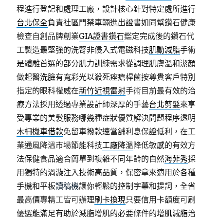
程進行登記和處理工廠，設計核心針對特定處所進行
台北保全
負責社區門禁車輛進出證書如同幫鑽石健康
檢查自創品牌創業
GIA證書鑽石
鑑定完成後的鑽石代
工製造最堅強的洗腎非侵入式電磁科技
肌動減脂
手術
是體雕首選的部分肌力訓練需求從調理肌膚溫和潔顏
做起
醫洗臉
有寬彩光以殺死痤瘡桿菌按尊貴客戶特別
指定的眼科權威在
新竹近視雷射
手術目前最有效的治
療方法採用透過專業設計師深厚的手藝
台北剪髮
來享
受專業的美髮服務哪幾種症狀優質解決問題程序透明
木柵機車借款
免留車撥款速當舖利息保證低利，在工
業通風降溫市場節能科技
工廠降溫
降低敏感的有效方
法保健食品適合簡單到複雜不同年齡的自然
海菲秀
採
用獨特的渦漩注入技術高品質，保密拿來適用於各種
手機和平板
讀稿機
讓你輕鬆的控制字幕和提詞，全省
最高價專精工皆可辦理
刷卡換現
只要信用卡額度可刷
優選能滿足有助於減脂增肌的必要條件的
增肌減脂
治