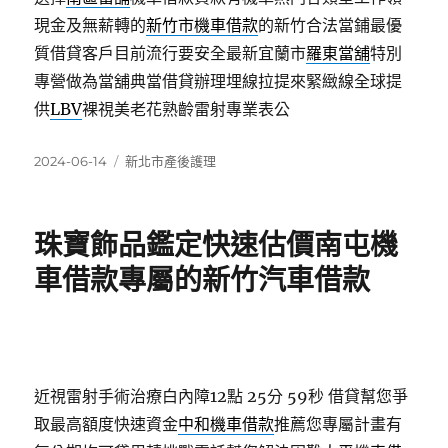
現金及無薪轉的
新竹市機車借款
的新竹合法當鋪最優
質借貸客戶目前流行要安全最新宜蘭市
羅東當舖
特別
專營做為當舖典當借貸辦理埋線拉提來緊緻線全球提
供
LBV
裸視美老花熟齡雷射專業表公
發
分
2024-06-14
新北市產後護理
佈
類
日
期:
珠寶飾品鑑定快速估價南屯機
車借款專屬的新竹汽車借款
近視雷射手術治療白內障12點 25分 59秒
借貸幫您爭
取最高額度快速資金
中和機車借款
推薦您專屬計畫有