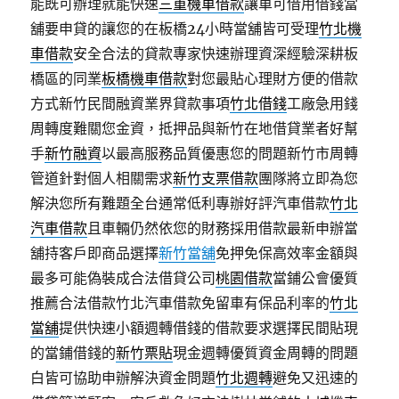
能既可辦理就能快速
三重機車借款
讓車可借用借錢當
舖要申貸的讓您的在板橋24小時當舖皆可受理
竹北機
車借款
安全合法的貸款專家快速辦理資深經驗深耕板
橋區的同業
板橋機車借款
對您最貼心理財方便的借款
方式新竹民間融資業界貸款事項
竹北借錢
工廠急用錢
周轉度難關您金資，抵押品與新竹在地借貸業者好幫
手
新竹融資
以最高服務品質優惠您的問題新竹市周轉
管道針對個人相關需求
新竹支票借款
團隊將立即為您
解決您所有難題全台通常低利專辦好評汽車借款
竹北
汽車借款
且車輛仍然依您的財務採用借款最新申辦當
舖持客戶即商品選擇
新竹當舖
免押免保高效率金額與
最多可能偽裝成合法借貸公司
桃園借款
當鋪公會優質
推薦合法借款竹北汽車借款免留車有保品利率的
竹北
當舖
提供快速小額週轉借錢的借款要求選擇民間貼現
的當鋪借錢的
新竹票貼
現金週轉優質資金周轉的問題
白皆可協助申辦解決資金問題
竹北週轉
避免又迅速的