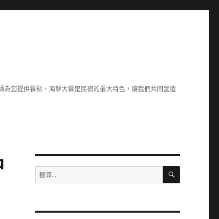
廚師為您提供餐點，海鮮大餐是民宿的最大特色，讓我們共同營造
中
搜
搜
尋
尋
關
鍵
字: