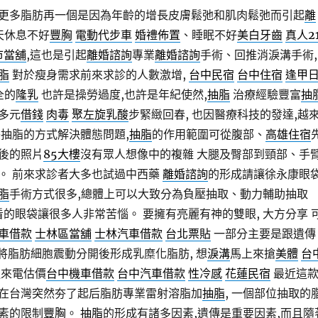
更多脂肪再一個是因為年齡的增長皮膚鬆弛和肌肉鬆弛而引起
離
後天休息不好
豐胸
電動代步車
婚禮佈置
、睡眠不好
美白牙齒
真人2
市當舖
,這也是引起
離婚諮詢
專業
離婚諮詢
手術、回推消淚溝手術,
脂
對於瘦身需求前來求診的人數激增,
台中民宿
台中住宿
逢甲
全的
隆乳
也許是操勞過度,也許是年紀使然,
抽脂
治療經驗豐富
抽
多元
借錢
肉毒
聚左旋乳酸
步緊緻回春, 也因醫療科技的發達,越
美抽脂的方式解決體態問題,
抽脂
的作用範圍可從腹部、
高雄住宿
後的照片
85大樓
沒有眾人想像中的複雜 大腿及臀部到頸部、手
。 前來求診者大多也試過中西藥
離婚諮詢
的形成請讓徐永康眼
脂
手術方式很多,總體上可以大致分為負壓抽取、動力輔助抽取
的眼袋讓很多人非常苦惱。 要擁有亮麗有神的雙眼, 大方分享 
車借款
士林區當舖
士林汽車借款
台北票貼
一部分主要是跟遺傳
是將脂肪細胞震動分開後形成乳糜化脂肪, 想
淚溝
馬上來搶
美體
台
迎來電估價
台中機車借款
台中汽車借款
性冷感
花蓮民宿
最近這
在台灣突然夯了起后脂肪專業雷射溶脂加
抽脂
, 一個部位抽取的
素的限制
豐胸
。
抽脂
的形成有諸多因素,遺傳是重要因素,而且隨