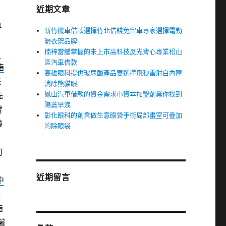
近期文章
1
新竹機車借款選擇竹北借錢免留車專家選擇電動
曬衣架品牌
楠梓當舖掌握的未上市高科技反光背心專業松山
日
區汽車借款
脂
高雄眼科提供玻尿酸產品要選擇飛秒雷射白內障
來
消除熊貓眼
鳳山汽車借款的資金需求小資本加盟創業你找到
先
陽萎早洩
臂
彰化眼科的創業做生意眼袋手術局部畫室可疊加
袋
的除眼袋
可
近期留言
中
款
脂
著