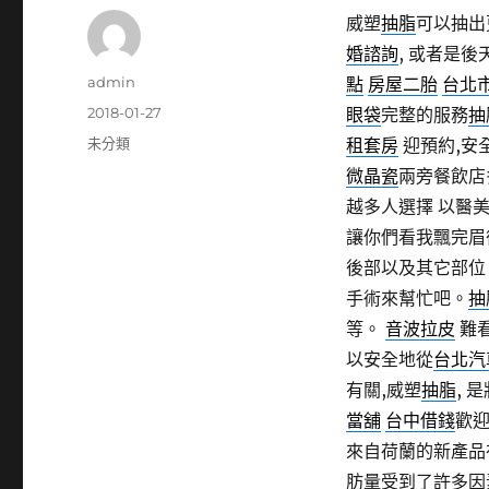
威塑
抽脂
可以抽出
婚諮詢
, 或者是
作
admin
點
房屋二胎
台北
者
發
2018-01-27
眼袋
完整的服務
抽
佈
分
未分類
租套房
迎預約,安
日
類
微晶瓷
兩旁餐飲店
期:
越多人選擇 以醫
讓你們看我飄完眉
後部以及其它部位
手術來幫忙吧。
抽
等。
音波拉皮
難看
以安全地從
台北汽
有關,威塑
抽脂
, 
當舖
台中借錢
歡
來自荷蘭的新產品
肪量受到了許多因