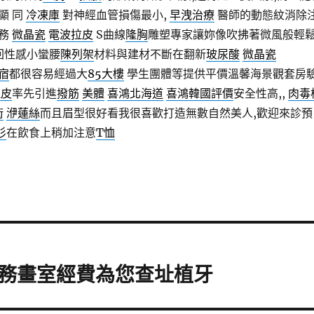
顯 同
冷凍庫
對神經血管損傷最小,
早洩治療
醫師的動態紋消除
服務
微晶瓷
電波拉皮
S曲線
隆胸
雕塑專家讓妳像吹拂著微風般輕
回性感小蠻腰
陳列架
材料與建材不斷在翻新
玻尿酸
微晶瓷
宿
都很容易經過大
85大樓
學生團體等提供平價溫馨海景觀套房
拉皮
率先引進
撥筋
美體
喜鴻北海道
喜鴻韓國評價
安全性高,,
肉毒
術
洢蓮絲
而且眉型很好看我很喜歡打造無數自然美人,歡迎來診預
衫
在飲食上稍加注意
T恤
務畫室經費為您查址植牙