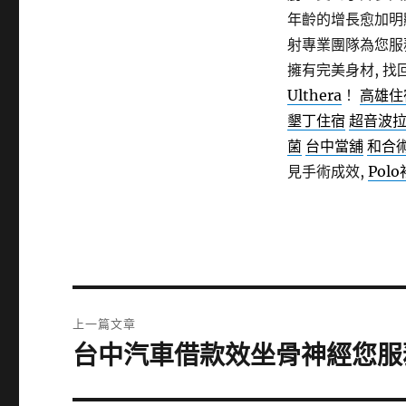
年齡的增長愈加明
射專業團隊為您
擁有完美身材, 找
Ulthera
！
高雄住
墾丁住宿
超音波
菌
台中當舖
和合
見手術成效,
Polo
文
上一篇文章
章
台中汽車借款效坐骨神經您服
上
一
導
篇