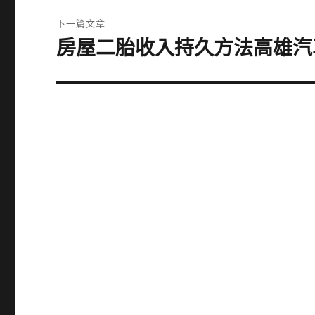
覽
文
下一篇文章
章:
房屋二胎收入持久方法高雄汽
下
一
篇
文
章: