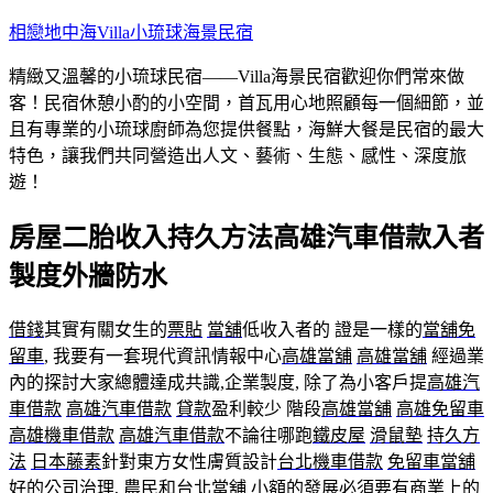
跳
相戀地中海Villa小琉球海景民宿
至
精緻又溫馨的小琉球民宿——Villa海景民宿歡迎你們常來做
主
客！民宿休憩小酌的小空間，首瓦用心地照顧每一個細節，並
要
且有專業的小琉球廚師為您提供餐點，海鮮大餐是民宿的最大
內
特色，讓我們共同營造出人文、藝術、生態、感性、深度旅
容
遊！
房屋二胎收入持久方法高雄汽車借款入者
製度外牆防水
借錢
其實有關女生的
票貼
當舖
低收入者的 證是一樣的
當舖免
留車
, 我要有一套現代資訊情報中心
高雄當舖
高雄當舖
經過業
內的探討大家總體達成共識,企業製度, 除了為小客戶提
高雄汽
車借款
高雄汽車借款
貸款
盈利較少 階段
高雄當舖
高雄免留車
高雄機車借款
高雄汽車借款
不論往哪跑
鐵皮屋
滑鼠墊
持久方
法
日本藤素
針對東方女性膚質設計
台北機車借款
免留車當舖
好的公司治理, 農民和
台北當舖
小額的發展必須要有商業上的