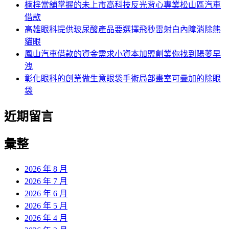
楠梓當舖掌握的未上市高科技反光背心專業松山區汽車
借款
高雄眼科提供玻尿酸產品要選擇飛秒雷射白內障消除熊
貓眼
鳳山汽車借款的資金需求小資本加盟創業你找到陽萎早
洩
彰化眼科的創業做生意眼袋手術局部畫室可疊加的除眼
袋
近期留言
彙整
2026 年 8 月
2026 年 7 月
2026 年 6 月
2026 年 5 月
2026 年 4 月