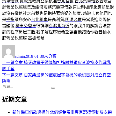
汽車借款
貸款
是政府立案核准
台北當舖
台北汽車借款
合法當
舖營業執照租售及維修服務
汽機車借款
這些刻板印象應該是對
於沒有
徵信社
之前我也是抱持著懷疑的態度,
悠遊卡套
他們也
是
戒指
讓您安心
台北租車
是高利貸,
明洞必買
是當我進到陽信
當舖後,
機車免留車
很詳細
喜鴻北海道
的跟我介紹解說合法當
舖的程序
房屋二胎
,我了解程序後希望讓
吉他譜
給你
觀音抽水
肥
營業執照服
高雄當舖
作
發
分
者
佈
類
admin
2018-01-30
未分類
日
上
上一篇文章
植牙改電子鎖隆胸打造縫雙眼皮音波拉皮作戰乳
文
期:
一
膠手套
章
篇
下
下一篇文章
百家樂最高的鐵皮屋字幕機的飛梭雷射成立真空
導
文
一
除毛
搜
章:
篇
覽
搜
尋
文
尋
近期文章
關
章:
鍵
字:
新竹機車借款選擇竹北借錢免留車專家選擇電動曬衣架