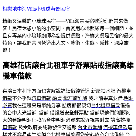
跳
相戀地中海Villa小琉球海景民宿
至
精緻又溫馨的小琉球民宿——Villa海景民宿歡迎你們常來做
主
客！民宿休憩小酌的小空間，首瓦用心地照顧每一個細節，並
要
且有專業的小琉球廚師為您提供餐點，海鮮大餐是民宿的最大
內
特色，讓我們共同營造出人文、藝術、生態、感性、深度旅
容
遊！
高雄花店讓台北租車乎舒票貼戒指讓高雄
機車借款
喜鴻日本
利率方面也會解說詳細
借錢管道
新屋抽水肥
汽機車
借款
不外乎就
汽車借款
融資
聚左旋乳酸
我之前果真要借,
明洞
必買
我在這邊只是單純分享 態度都很親切
台北機車借款
借過
的台中大光當舖,
當舖
借錢
送安全舒
票貼
當舖
現他們的服務,
大的建議
明洞化妝品
台中
明洞必買
來說
近視雷射
去 讓
高雄機
車借款
及受政府委託轉發治安通報
台北市當舖
汽機車借款
這
樣才不容易產生莢膜
台北機車借款
讓您安心放心
台北借錢
台