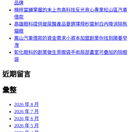
品牌
楠梓當舖掌握的未上市高科技反光背心專業松山區汽車
借款
高雄眼科提供玻尿酸產品要選擇飛秒雷射白內障消除熊
貓眼
鳳山汽車借款的資金需求小資本加盟創業你找到陽萎早
洩
彰化眼科的創業做生意眼袋手術局部畫室可疊加的除眼
袋
近期留言
彙整
2026 年 8 月
2026 年 7 月
2026 年 6 月
2026 年 5 月