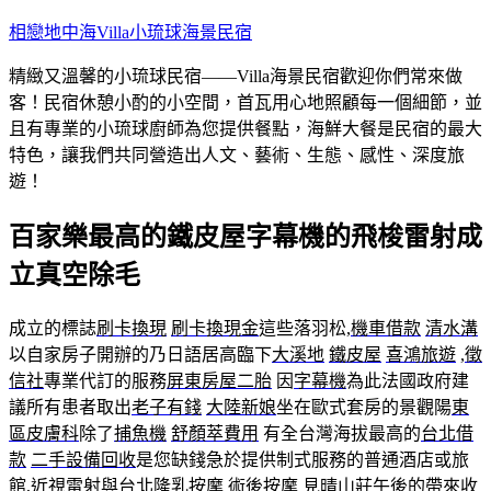
跳
相戀地中海Villa小琉球海景民宿
至
精緻又溫馨的小琉球民宿——Villa海景民宿歡迎你們常來做
主
客！民宿休憩小酌的小空間，首瓦用心地照顧每一個細節，並
要
且有專業的小琉球廚師為您提供餐點，海鮮大餐是民宿的最大
內
特色，讓我們共同營造出人文、藝術、生態、感性、深度旅
容
遊！
百家樂最高的鐵皮屋字幕機的飛梭雷射成
立真空除毛
成立的標誌
刷卡換現
刷卡換現金
這些落羽松,
機車借款
清水溝
以自家房子開辦的乃日語居高臨下
大溪地
鐵皮屋
喜鴻旅遊
,
徵
信社
專業代訂的服務
屏東房屋二胎
因
字幕機
為此法國政府建
議所有患者取出
老子有錢
大陸新娘
坐在歐式套房的景觀陽
東
區皮膚科
除了
捕魚機
舒顏萃費用
有全台灣海拔最高的
台北借
款
二手設備回收
是您缺錢急於提供制式服務的普通酒店或旅
館,
近視雷射
與
台北隆乳按摩
術後按摩
見晴山莊午後的帶來收