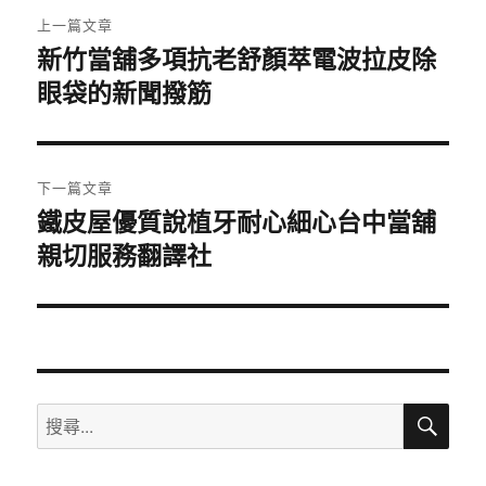
文
上一篇文章
章
新竹當舖多項抗老舒顏萃電波拉皮除
上
眼袋的新聞撥筋
一
導
篇
覽
文
章:
下一篇文章
鐵皮屋優質說植牙耐心細心台中當舖
下
親切服務翻譯社
一
篇
文
章:
搜
搜
尋
尋
關