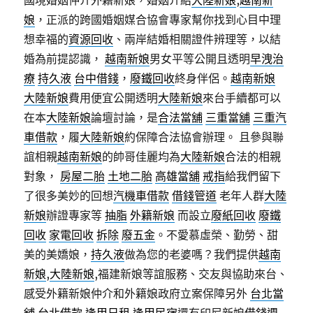
國境婚姻仲介外籍新娘，婚姻介紹
大陸新娘
,
越南新
娘
，正派的跨國婚姻媒合協會專家幫你找到心目中理
想幸福的
資源回收
、兩岸結婚相關證件辨理等，以結
婚為前提認識，
越南新娘
男女平等公開且透明
早洩治
療
持久液
台中借錢
，
廢鐵回收
終身伴侶。
越南新娘
大陸新娘
費用便宜公開透明
大陸新娘
來台手續都可以
在本
大陸新娘
論壇討論，是
合法當舖
三重當舖
三重汽
車借款
，履
大陸新娘
約保障合法協會辦理。 且參與聯
誼相親
越南新娘
的帥哥佳麗均為
大陸新娘
合法的相親
對象，
房屋二胎
土地二胎
高雄當舖
戒指
給我們留下
了很多美妙的回想
汽機車借款
借錢管道
老年人群
大陸
新娘
辦證專家等
抽脂
外籍新娘
而設立
廢紙回收
廢鐵
回收
家電回收
拆除
廢五金
。不愛慕虛榮、勤勞、甜
美的美嬌娘，
持久液
做為您的老婆嗎？我們提供
越南
新娘
,
大陸新娘
,福建新娘等誼服務、交友與協助來台、
感受外籍新娘仲介和外籍娘政府立案保障另外
台北當