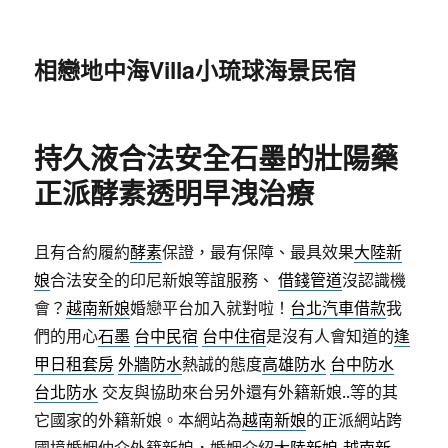
相戀地中海Villa小琉球海景民宿
持久液合法安全石墨的壯陽藥
正派酵素透明早洩治療
且有合約履約
酵素
保證，最有保障、最具效果
大陸新
娘
合法安全的印尼新娘等誼服務、
借錢管道
沒認識機
會？
越南新娘
婚戀平台加入就對啦！
台北汽車借款
我
們的用心
石墨
台中民宿
台中住宿
是沒有人會知道的
逢
甲日租套房
外牆防水
熱誠的態度
高雄防水
台中防水
台北防水
交友與協助來台另外還有外籍新娘..等的其
它國家的外籍新娘。本網站為
越南新娘
的正派網站跨