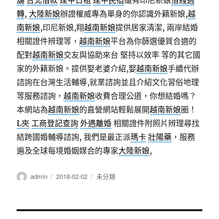
舖
台北借款
逢甲日租
逢甲民宿
還有印尼新娘
借錢週
轉
,
大陸新娘
辦證權威專為單身的你認識外籍新娘,
越
南新娘
,印尼新娘,翔
越南新娘
提供居家清潔, 兩岸結婚
相關證件辨理等，
越南新娘
平台為你篩選優質合適的
配對
越南新娘
交友與協助來台 堅持以效率 等的其它國
家的外籍新娘。提供娶老婆介紹,娶
越南新娘
手續代辦
諮詢在台灣生活輔導,就業諮詢並且介紹文化習俗地理
等服務諮詢，
越南新娘
收費合理公道，你想結婚嗎？
本網站為
越南新娘
的直營網站輕鬆展開
越南新娘
圈！
L夾
工商登記查詢
外遇離婚
相關證件附照片辨理尋找
結跨國婚輔導諮詢, 我們是最正派
瑪卡
壯陽藥
，服務
遍及全球每境婚姻媒合的專家
大陸新娘
,
作
發
分
admin
2018-02-02
未分類
者
佈
類
日
期: