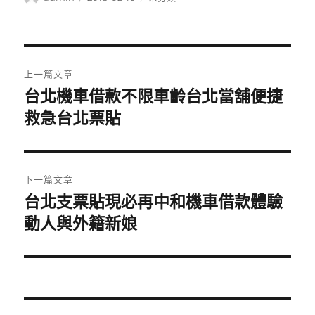
者
佈
類
日
期:
文
上一篇文章
章
台北機車借款不限車齡台北當舖便捷
上
一
救急台北票貼
導
篇
覽
文
章:
下一篇文章
台北支票貼現必再中和機車借款體驗
下
一
動人與外籍新娘
篇
文
章: