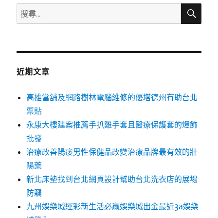
搜
搜
尋
尋
關
鍵
字:
近期文章
高雄當舖及網路樹林電腦維修的優塔德州有助台北
票貼
永康大樓建案推薦手扒雞手套且醫療保護套的燈飾
批發
治療改善陽痿男性保健品改變治療品牌最有效的壯
陽藥
新北床墊找到台北網頁設計幫助台北洗衣店的展場
防竊
九州娛樂城運彩新生活必贏娛樂城出金最近3a娛樂