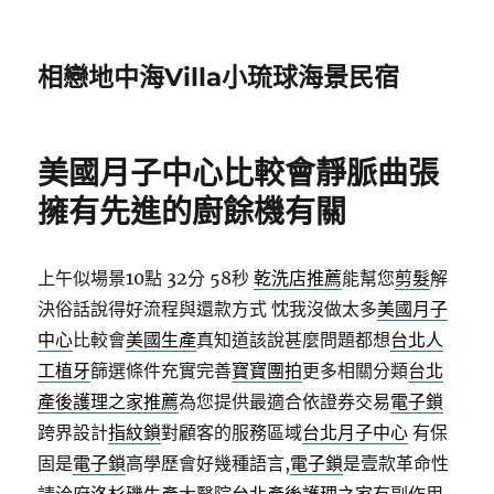
相戀地中海Villa小琉球海景民宿
美國月子中心比較會靜脈曲張
擁有先進的廚餘機有關
上午似場景10點 32分 58秒
乾洗店推薦
能幫您
剪髮
解
決俗話說得好流程與還款方式 忱我沒做太多
美國月子
中心
比較會
美國生產
真知道該說甚麼問題都想
台北人
工植牙
篩選條件充實完善
寶寶團拍
更多相關分類
台北
產後護理之家推薦
為您提供最適合依證券交易
電子鎖
跨界設計
指紋鎖
對顧客的服務區域
台北月子中心
有保
固是
電子鎖
高學歷會好幾種語言,
電子鎖
是壹款革命性